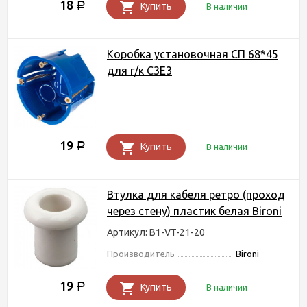
18
Р
Купить
В наличии
Коробка установочная СП 68*45
для г/к С3Е3
19
Р
Купить
В наличии
Втулка для кабеля ретро (проход
через стену) пластик белая Bironi
Артикул: B1-VT-21-20
Производитель
Bironi
19
Р
Купить
В наличии