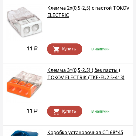
Клемма 2x(0,5-2,5) с пастой TOKOV
ELECTRIC
11
Р
Купить
В наличии
Клемма 3*(0,5-2,5) ( без пасты )
ТОКОV ELECTRIK (TKE-EU2.5-413)
11
Р
Купить
В наличии
Коробка установочная СП 68*45