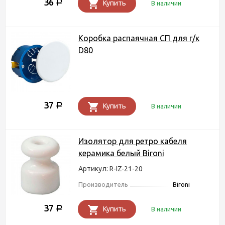
36
Р
Купить
В наличии
Коробка распаячная СП для г/к
D80
37
Р
Купить
В наличии
Изолятор для ретро кабеля
керамика белый Bironi
Артикул: R-IZ-21-20
Производитель
Bironi
37
Р
Купить
В наличии