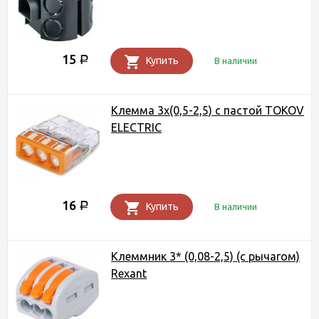
15
Р
Купить
В наличии
Клемма 3x(0,5-2,5) с пастой TOKOV
ELECTRIC
16
Р
Купить
В наличии
Клеммник 3* (0,08-2,5) (с рычагом)
Rexant