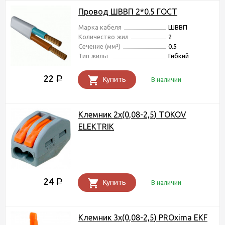
Провод ШВВП 2*0.5 ГОСТ
Марка кабеля
ШВВП
Количество жил
2
Сечение (мм²)
0.5
Тип жилы
Гибкий
22
Р
Купить
В наличии
Клемник 2x(0,08-2,5) ТОКОV
ELEKTRIK
24
Р
Купить
В наличии
Клемник 3x(0,08-2,5) PROxima EKF