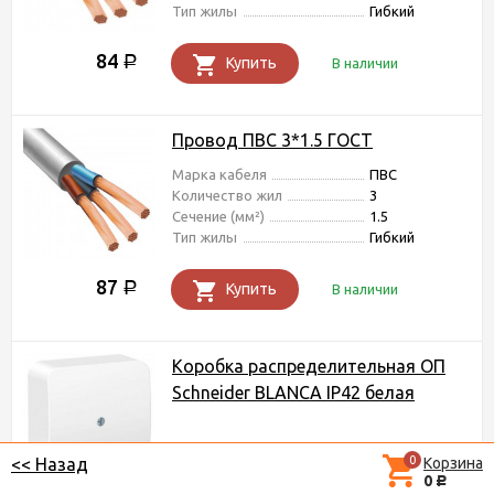
Тип жилы
Гибкий
84
Р
Купить
В наличии
Провод ПВС 3*1.5 ГОСТ
Марка кабеля
ПВС
Количество жил
3
Сечение (мм²)
1.5
Тип жилы
Гибкий
87
Р
Купить
В наличии
Коробка распределительная ОП
Schneider BLANCA IP42 белая
0
Корзина
<< Назад
0
Р