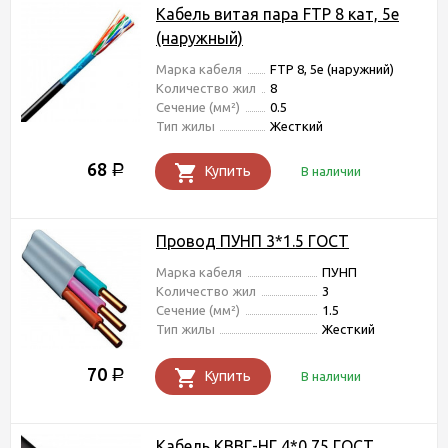
Кабель витая пара FTP 8 кат, 5е
(наружный)
Марка кабеля
FTP 8, 5e (наружний)
Количество жил
8
Сечение (мм²)
0.5
Тип жилы
Жесткий
68
Р
Купить
В наличии
Провод ПУНП 3*1.5 ГОСТ
Марка кабеля
ПУНП
Количество жил
3
Сечение (мм²)
1.5
Тип жилы
Жесткий
70
Р
Купить
В наличии
Кабель КВВГ-НГ 4*0,75 ГОСТ