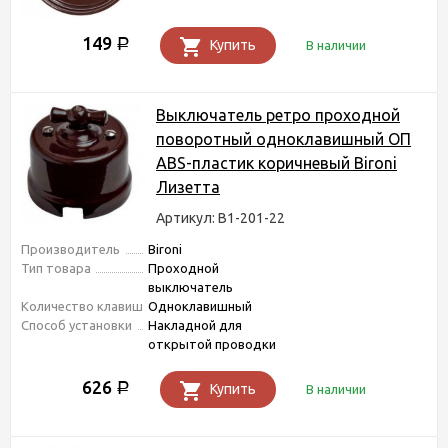
149
Р
Купить
В наличии
Выключатель ретро проходной
поворотный одноклавишный ОП
ABS-пластик коричневый Bironi
Лизетта
Артикул: B1-201-22
Производитель
Bironi
Тип товара
Проходной
выключатель
Количество клавиш
Одноклавишный
Способ установки
Накладной для
открытой проводки
626
Р
Купить
В наличии