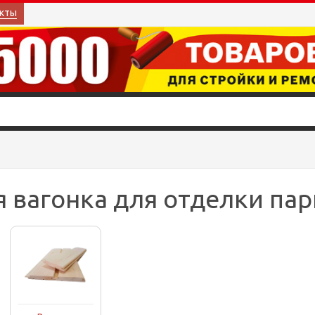
кты
 вагонка для отделки па