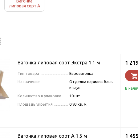
Вагонка
липовая сорт А
1 21
Вагонка липовая сорт Экстра 1.1 м
Тип товара
Евровагонка
Назначение
Отделка парилок бань
и саун
В нали
Количество в упаковке
10 шт.
Площадь укрытия
0.93 кв. м.
1 45
Вагонка липовая сорт А 1.5 м