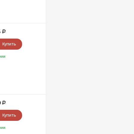
6
Р
Купить
чии
0
Р
Купить
чии