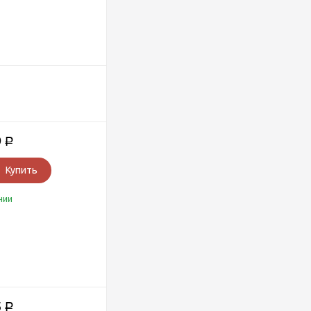
9
Р
Купить
чии
5
Р