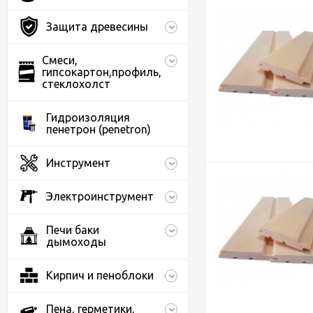
Защита древесины
Смеси,
гипсокартон,профиль,
стеклохолст
Гидроизоляция
пенетрон (penetron)
Инструмент
Электроинструмент
Печи баки
дымоходы
Кирпич и пеноблоки
Пена, герметики,