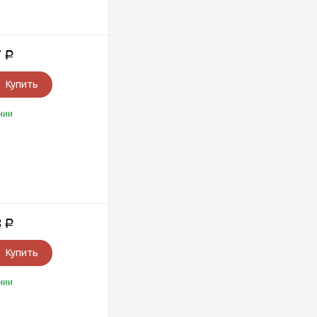
7
Р
Купить
чии
8
Р
Купить
чии