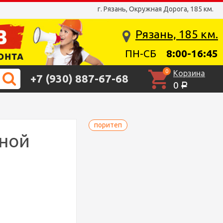
г. Рязань, Окружная Дорога, 185 км.
Рязань, 185 км.
ПН-СБ
8:00-16:45
0
Корзина
+7 (930) 887-67-68
0
Р
поритеп
рной