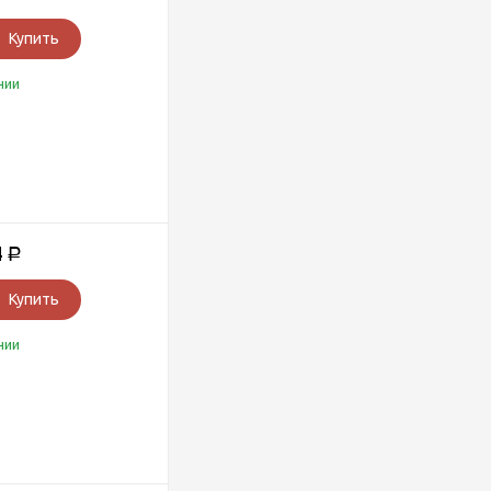
Купить
чии
4
Р
Купить
чии