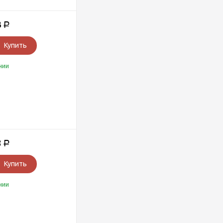
3
Р
Купить
чии
8
Р
Купить
чии