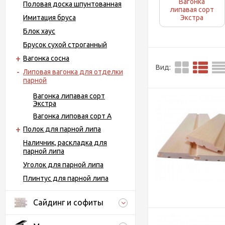
Вагонка
Половая доска шпунтованная
липавая сорт
Имитация бруса
Экстра
Блок хаус
Брусок сухой строганный
Вагонка сосна
Вид:
Липовая вагонка для отделки
парной
Вагонка липавая сорт
Экстра
Вагонка липовая сорт А
Полок для парной липа
Наличник, раскладка для
парной липа
Уголок для парной липа
Плинтус для парной липа
Сайдинг и софиты