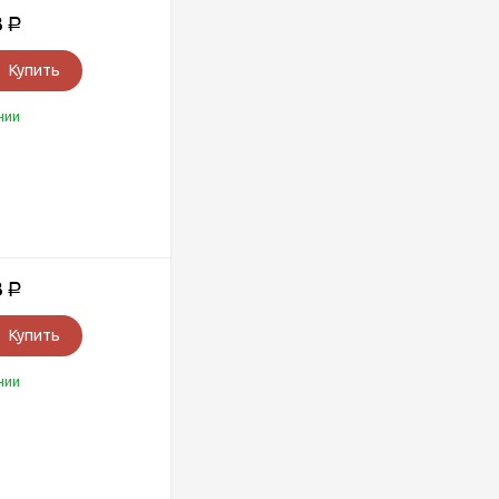
3
Р
Купить
чии
3
Р
Купить
чии