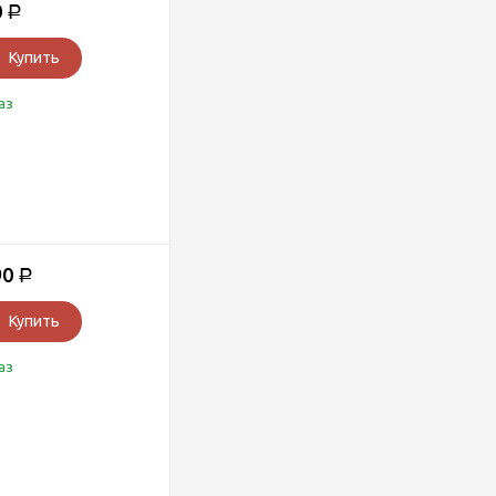
0
Р
Купить
аз
90
Р
Купить
аз