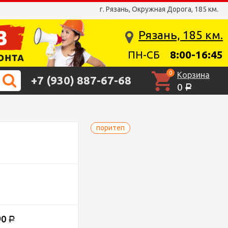
г. Рязань, Окружная Дорога, 185 км.
Рязань, 185 км.
ПН-СБ
8:00-16:45
0
Корзина
+7 (930) 887-67-68
0
Р
поритеп
90
Р