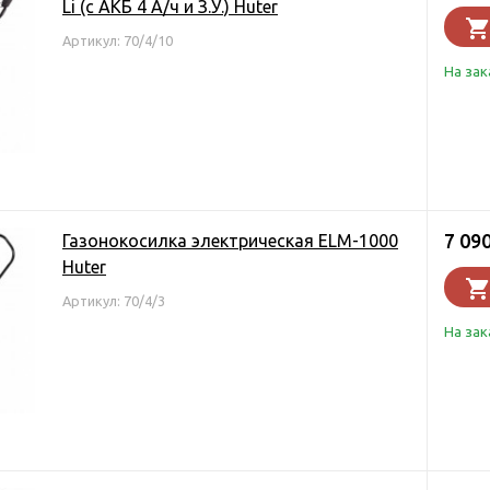
Li (с АКБ 4 А/ч и З.У.) Huter
Артикул: 70/4/10
На зак
7 09
Газонокосилка электрическая ELM-1000
Huter
Артикул: 70/4/3
На зак