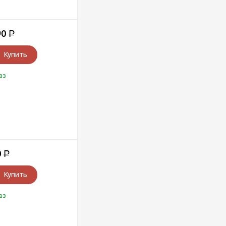
90
Р
Купить
аз
0
Р
Купить
аз