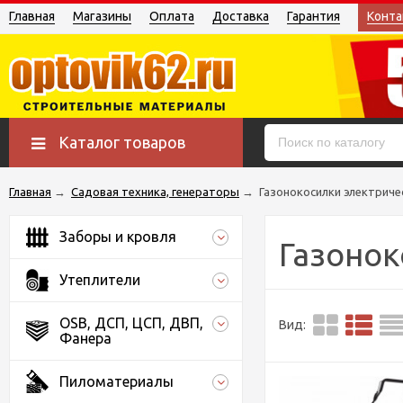
Главная
Магазины
Оплата
Доставка
Гарантия
Конта
Каталог товаров
Главная
→
Садовая техника, генераторы
→
Газонокосилки электриче
Заборы и кровля
Газонок
Утеплители
OSB, ДСП, ЦСП, ДВП,
Вид:
Фанера
Пиломатериалы