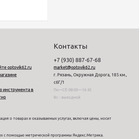
Контакты
+7 (930) 887-67-68
йте optovik62.ru
market@optovik62.ru
магазине
г. Рязань, Окружная Дорога, 185 км.,
с6Г/1
о инструмента в
Пн—Сб 08:00—16:45
тно
Вс - выходной
ция о товарах и оказываемых услугах, включая цены, носит
ных с помощью метрической программы Яндекс.Метрика.