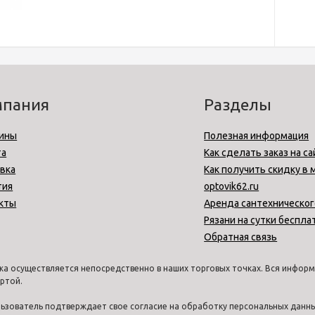
мпания
Разделы
ины
Полезная информация
та
Как сделать заказ на са
вка
Как получить скидку в 
тия
optovik62.ru
кты
Аренда сантехническог
Рязани на сутки беспла
Обратная связь
а осуществляется непосредственно в наших торговых точках. Вся информа
ртой.
ользователь подтверждает свое согласие на обработку персональных дан