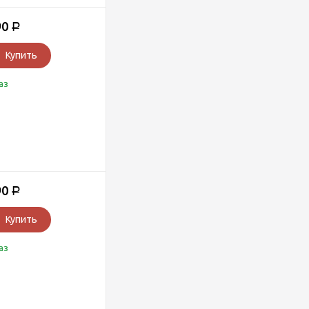
90
Р
Купить
аз
90
Р
Купить
аз