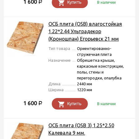
1 600
Р
Купить
В наличии
ОСБ плита (OSB) влагостойкая
1.22*2.44 Ультрадекор
(Кроношпан) Егорьевск 21 мм
Тип товара
Ориентированно-
стружечная плита
Назначение
Обрешетка крыши,
каркасные конструкции,
полы, стены и
перегородки, опалубка
Длина
2440 мм
Ширина
1220 мм
1 600
Р
Купить
В наличии
ОСБ плита (OSB 3) 1.25*2.50
Калевала 9 мм.