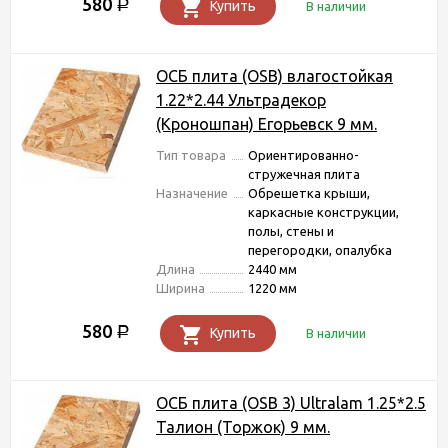
580
Р
Купить
В наличии
ОСБ плита (OSB) влагостойкая
1.22*2.44 Ультрадекор
(Кроношпан) Егорьевск 9 мм.
Тип товара
Ориентированно-
стружечная плита
Назначение
Обрешетка крыши,
каркасные конструкции,
полы, стены и
перегородки, опалубка
Длина
2440 мм
Ширина
1220 мм
580
Р
Купить
В наличии
ОСБ плита (OSB 3) Ultralam 1.25*2.5
Талион (Торжок) 9 мм.