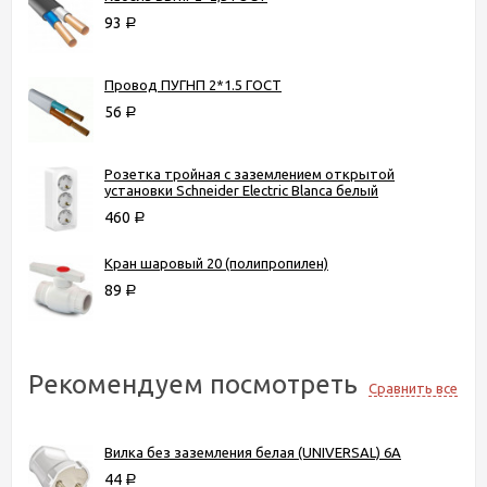
93
Р
Провод ПУГНП 2*1.5 ГОСТ
56
Р
Розетка тройная с заземлением открытой
установки Schneider Electric Blanca белый
460
Р
Кран шаровый 20 (полипропилен)
89
Р
Рекомендуем посмотреть
Сравнить все
Вилка без заземления белая (UNIVERSAL) 6А
44
Р