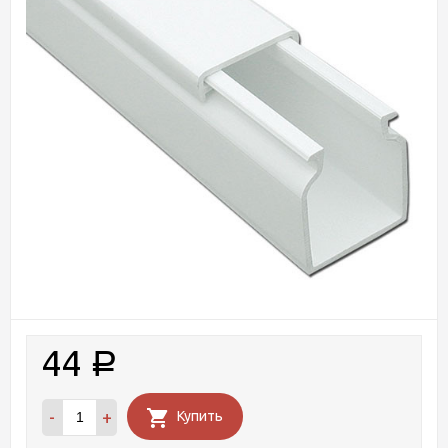
44
Р
-
+
Купить