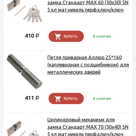
замка Стандарт MAX 60 (30х30) SN
5 кл мат.никель перф.ключ/ключ
410
Р
Купить
В наличии
Петля приварная Аллюр 25*160
(каплевидная с подшибником) для
металлических дверей
411
Р
Купить
В наличии
Цилиндровый механизм для
замка Стандарт MAX 70 (30х40) SN
5 кл мат.никель перф.ключ/ключ