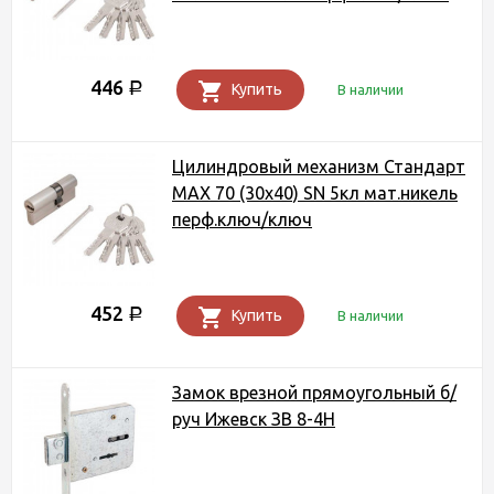
446
Р
Купить
В наличии
Цилиндровый механизм Стандарт
MAX 70 (30х40) SN 5кл мат.никель
перф.ключ/ключ
452
Р
Купить
В наличии
Замок врезной прямоугольный б/
руч Ижевск ЗВ 8-4Н