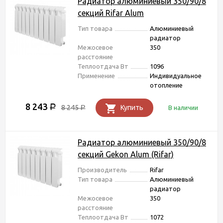
Радиатор алюминиевый 350/90/8
секций Rifar Alum
Тип товара
Алюминиевый
радиатор
Межосевое
350
расстояние
Теплоотдача Вт
1096
Применение
Индивидуальное
отопление
8 243
Р
8 245
Купить
В наличии
Р
Радиатор алюминиевый 350/90/8
секций Gekon Alum (Rifar)
Производитель
Rifar
Тип товара
Алюминиевый
радиатор
Межосевое
350
расстояние
Теплоотдача Вт
1072