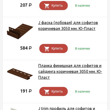
207
Р
Купить
В наличии
J фаска (лобовая) для софитов
коричневая 3050 мм. Ю-Пласт
584
Р
Купить
В наличии
Планка финишная для софитов и
сайдинга коричневая 3050 мм. Ю-
Пласт
191
Р
Купить
В наличии
J trim профиль для софитов и