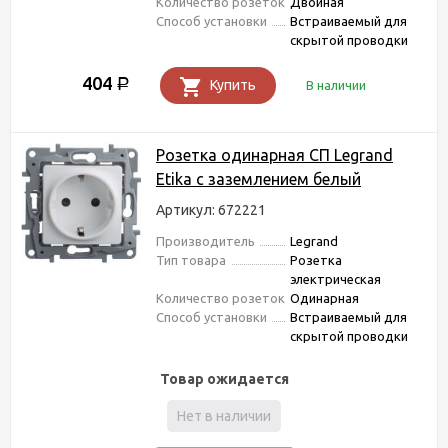
Количество розеток
Двойная
Способ установки
Встраиваемый для
скрытой проводки
404
Р
Купить
В наличии
Розетка одинарная СП Legrand
Etika с заземлением белый
Артикул: 672221
Производитель
Legrand
Тип товара
Розетка
электрическая
Количество розеток
Одинарная
Способ установки
Встраиваемый для
скрытой проводки
Товар ожидается
Нет в наличии