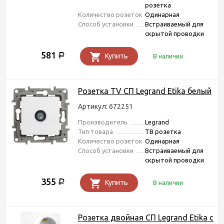
розетка
Количество розеток
Одинарная
Способ установки
Встраиваемый для
скрытой проводки
581
Р
Купить
В наличии
Розетка TV СП Legrand Etika белый
Артикул: 672251
Производитель
Legrand
Тип товара
ТВ розетка
Количество розеток
Одинарная
Способ установки
Встраиваемый для
скрытой проводки
355
Р
Купить
В наличии
Розетка двойная СП Legrand Etika с