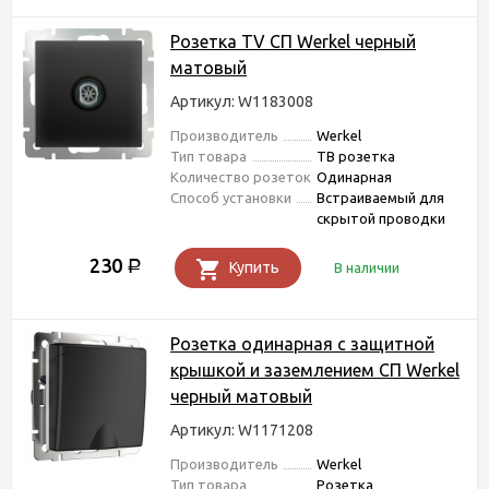
Розетка TV СП Werkel черный
матовый
Артикул: W1183008
Производитель
Werkel
Тип товара
ТВ розетка
Количество розеток
Одинарная
Способ установки
Встраиваемый для
скрытой проводки
230
Р
Купить
В наличии
Розетка одинарная с защитной
крышкой и заземлением СП Werkel
черный матовый
Артикул: W1171208
Производитель
Werkel
Тип товара
Розетка