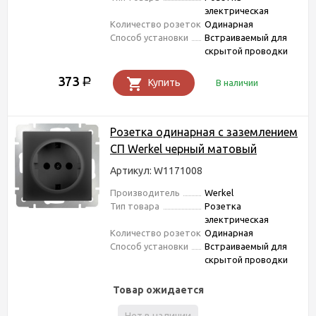
электрическая
Количество розеток
Одинарная
Способ установки
Встраиваемый для
скрытой проводки
373
Р
Купить
В наличии
Розетка одинарная с заземлением
СП Werkel черный матовый
Артикул: W1171008
Производитель
Werkel
Тип товара
Розетка
электрическая
Количество розеток
Одинарная
Способ установки
Встраиваемый для
скрытой проводки
Товар ожидается