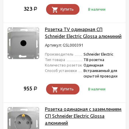
323
Р
Купить
В наличии
Розетка TV одинарная СП
Schneider Electric Glossa алюминий
Артикул: GSL000391
Производитель
Schneider Electric
Тип товара
ТВ розетка
Количество розеток
Одинарная
Способ установки
Встраиваемый для
скрытой проводки
955
Р
Купить
В наличии
Розетка одинарная с заземлением
СП Schneider Electric Glossa
алюминий