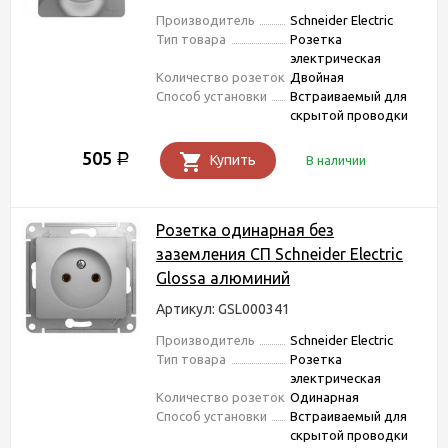
Производитель
Schneider Electric
Тип товара
Розетка
электрическая
Количество розеток
Двойная
Способ установки
Встраиваемый для
скрытой проводки
505
Р
Купить
В наличии
Розетка одинарная без
заземления СП Schneider Electric
Glossa алюминий
Артикул: GSL000341
Производитель
Schneider Electric
Тип товара
Розетка
электрическая
Количество розеток
Одинарная
Способ установки
Встраиваемый для
скрытой проводки