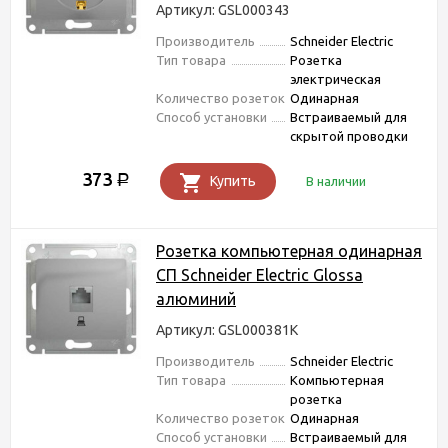
Артикул: GSL000343
Производитель
Schneider Electric
Тип товара
Розетка
электрическая
Количество розеток
Одинарная
Способ установки
Встраиваемый для
скрытой проводки
373
Р
Купить
В наличии
Розетка компьютерная одинарная
СП Schneider Electric Glossa
алюминий
Артикул: GSL000381K
Производитель
Schneider Electric
Тип товара
Компьютерная
розетка
Количество розеток
Одинарная
Способ установки
Встраиваемый для