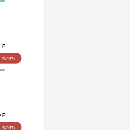
чии
2
Р
Купить
чии
0
Р
Купить