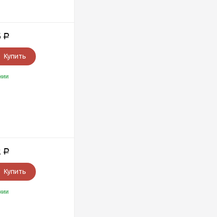
6
Р
Купить
чии
2
Р
Купить
чии