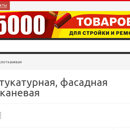
кты
клотканевая
тукатурная, фасадная
каневая