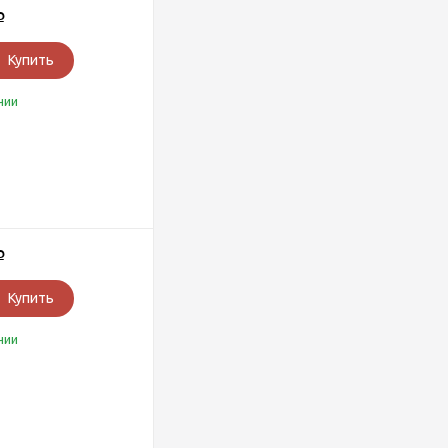
Р
Купить
чии
Р
Купить
чии