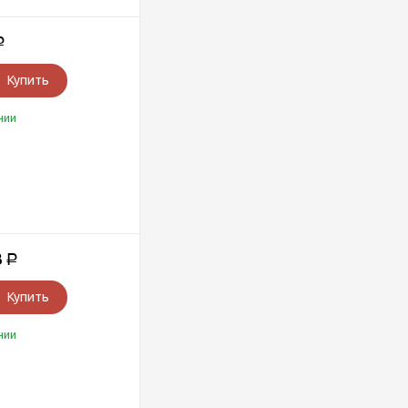
Р
Купить
чии
3
Р
Купить
чии