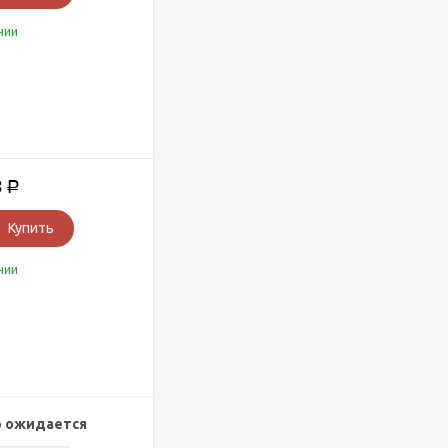
чии
8
Р
Купить
чии
р ожидается