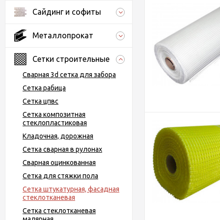
Сайдинг и софиты
Металлопрокат
Сетки строительные
Сварная 3d сетка для забора
Сетка рабица
Сетка цпвс
Сетка композитная
стеклопластиковая
Кладочная, дорожная
Сетка сварная в рулонах
Сварная оцинкованная
Сетка для стяжки пола
Сетка штукатурная, фасадная
стеклотканевая
Сетка стеклотканевая
малярная