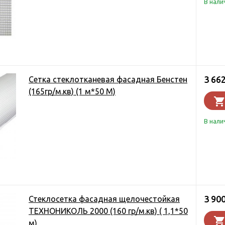
В нали
3 66
Сетка стеклотканевая фасадная Бенстен
(165гр/м.кв) (1 м*50 М)
В нали
3 90
Стеклосетка фасадная щелочестойкая
ТЕХНОНИКОЛЬ 2000 (160 гр/м.кв) ( 1,1*50
м)