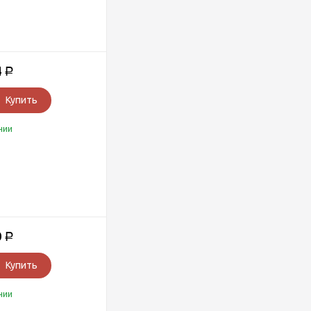
4
Р
Купить
чии
0
Р
Купить
чии