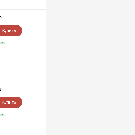
Р
Купить
чии
Р
Купить
чии