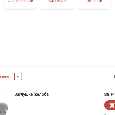
Оцинкованный
Вишневый
Зеленый
вание
89
Заглушка желоба
Р