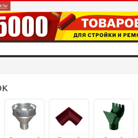
кты
ок