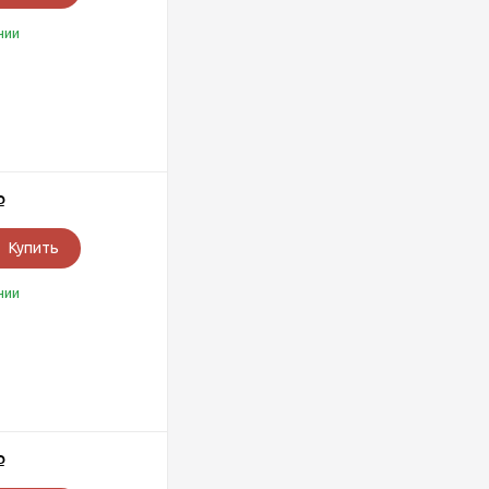
чии
Р
Купить
чии
Р