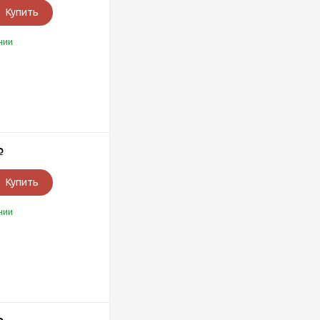
Купить
чии
Р
Купить
чии