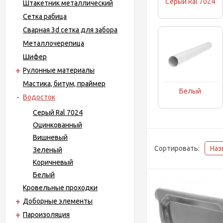
Серый Ral 7024
Штакетник металлический
Сетка рабица
Сварная 3d сетка для забора
Металло­черепица
Шифер
Рулонные материалы
Мастика, битум, праймер
Белый
Водосток
Серый Ral 7024
Оцинкованный
Вишневый
Сортировать:
Наз
Зеленый
Коричневый
Белый
Кровельные проходки
Доборные элементы
Пароизоляция