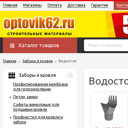
Главная
Магазины
Оплата
Доставка
Гарантия
Конта
Каталог товаров
Главная
→
Заборы и кровля
→
Водосток
Заборы и кровля
Водост
Профилированная мембрана
для гидроизоляции
Петли, замки
Софиты виниловые для
подшивки кровли
Профнастил для кровли и
забора