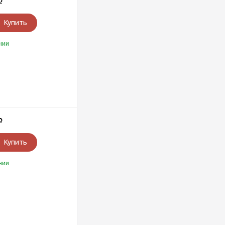
Р
Купить
чии
Р
Купить
чии