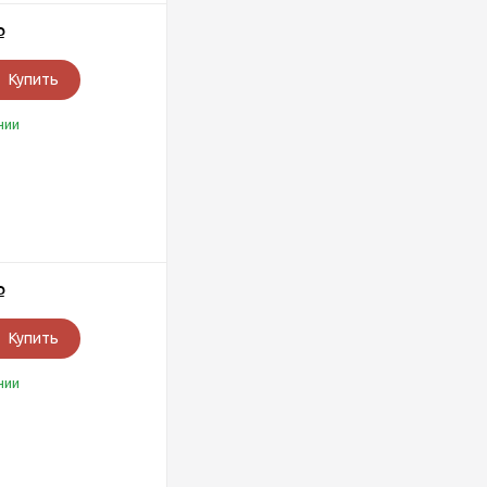
Р
Купить
чии
Р
Купить
чии