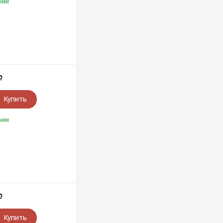
чии
Р
Купить
чии
Р
Купить