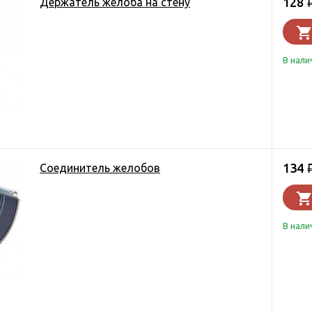
128
Держатель желоба на стену
В нали
134
Соединитель желобов
В нали