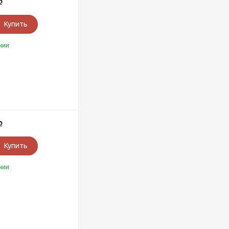
Р
Купить
чии
Р
Купить
чии