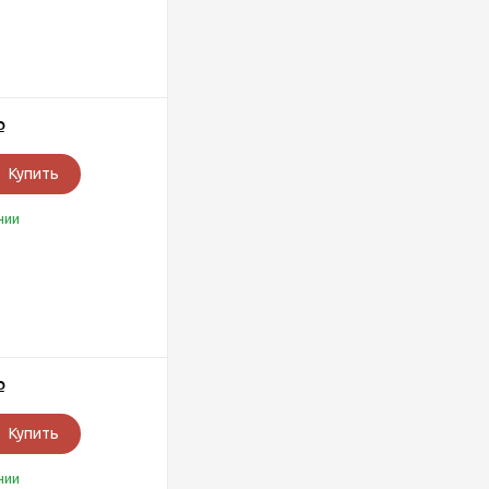
Р
Купить
чии
Р
Купить
чии