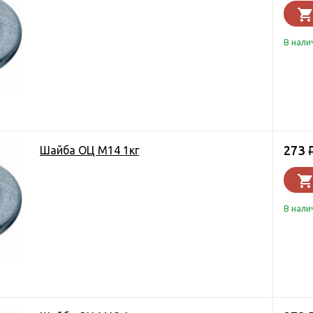
В нали
273
Шайба ОЦ М14 1кг
В нали