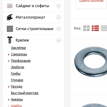
Шайба обычная
Сайдинг и софиты
Металлопрокат
Вид:
Сетки строительные
Крепеж
Заклёпки
Саморезы
Перфорация
Дюбели
Грибы
Глухари
Гвозди
Быстрый монтаж
Анкеры
Шайбы