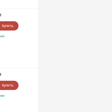
Р
Купить
чии
Р
Купить
чии