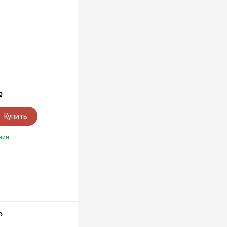
Р
Купить
чии
Р