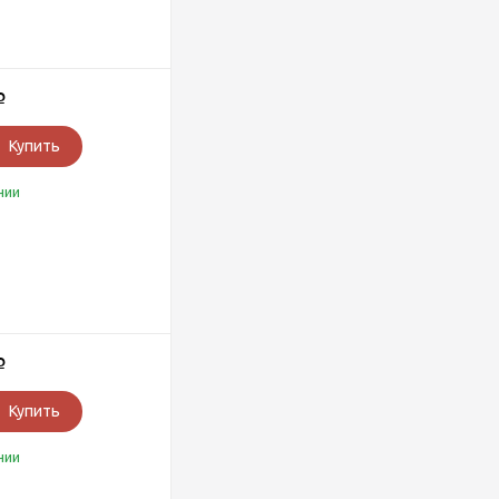
Р
Купить
чии
Р
Купить
чии