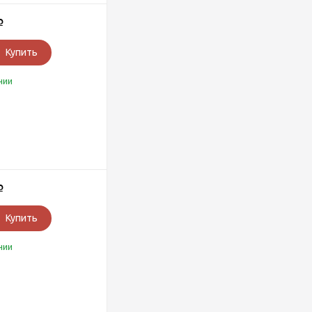
Р
Купить
чии
Р
Купить
чии