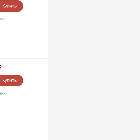
Купить
чии
Р
Купить
чии