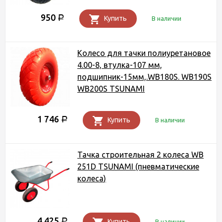
950
Р
Купить
В наличии
Колесо для тачки полиуретановое
4.00-8, втулка-107 мм,
подшипник-15мм,.WB180S. WB190S
WB200S TSUNAMI
1 746
Р
Купить
В наличии
Тачка строительная 2 колеса WB
251D TSUNAMI (пневматические
колеса)
4 425
Р
Купить
В наличии