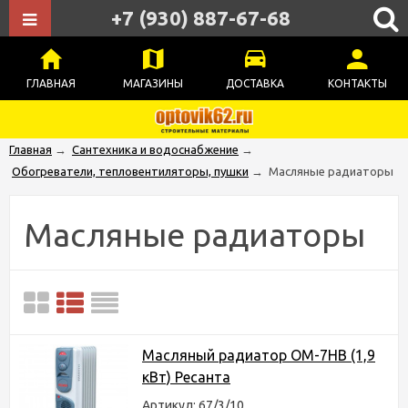
+7 (930) 887-67-68
ГЛАВНАЯ
МАГАЗИНЫ
ДОСТАВКА
КОНТАКТЫ
Главная
→
Сантехника и водоснабжение
→
Обогреватели, тепловентиляторы, пушки
→
Масляные радиаторы
Масляные радиаторы
Масляный радиатор ОМ-7НВ (1,9
кВт) Ресанта
Артикул: 67/3/10