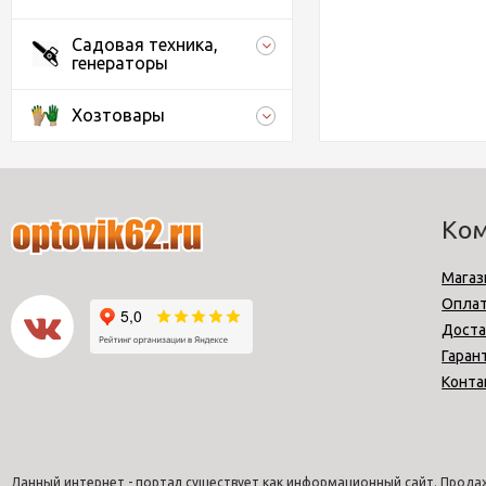
Садовая техника,
генераторы
Хозтовары
Ко
Магаз
Опла
Доста
Гаран
Конта
Данный интернет - портал существует как информационный сайт. Продаж