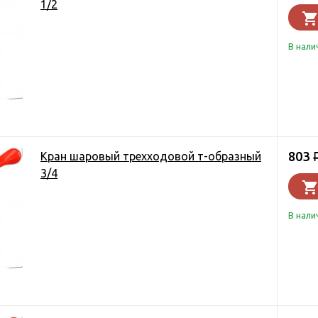
1/2
В нали
803
Кран шаровый трехходовой т-образный
3/4
В нали