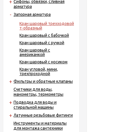
Сифоны, обвязки, сливная
арматура
Запорная арматура
Кран шаровый трехходовой
т-образный
Кран шаровый с бабочкой
Кран шаровый с ручкой
Кран шаровый с
американкой
Кран шаровый с носиком
Кран угловой, мини,
трехпроходной
Фильтры и обратные клапаны
Счетчики для воды,
манометры, термометры
Подводка для воды и
стиральной машины
Латунные резьбовые фитинги
Инструменты и материалы
для монтажа сантехники