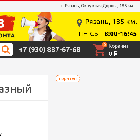
г. Рязань, Окружная Дорога, 185 км.
Рязань, 185 км.
ПН-СБ
8:00-16:45
0
Корзина
+7 (930) 887-67-68
0
Р
поритеп
разный
Р