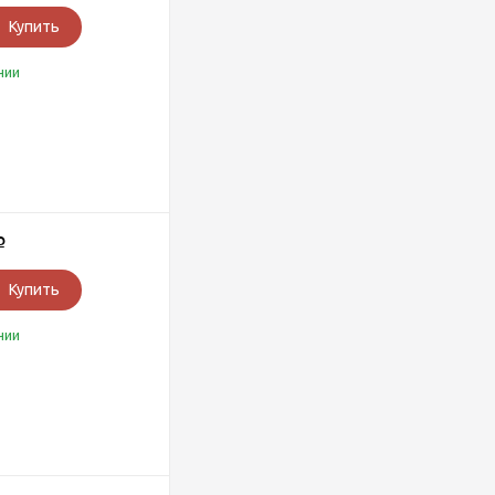
Купить
чии
Р
Купить
чии