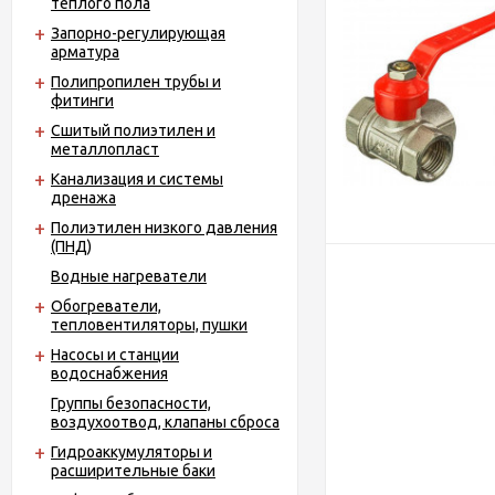
теплого пола
Запорно-регулирующая
арматура
Полипропилен трубы и
фитинги
Сшитый полиэтилен и
металлопласт
Канализация и системы
дренажа
Полиэтилен низкого давления
(ПНД)
Водные нагреватели
Обогреватели,
тепловентиляторы, пушки
Насосы и станции
водоснабжения
Группы безопасности,
воздухоотвод, клапаны сброса
Гидроаккумуляторы и
расширительные баки