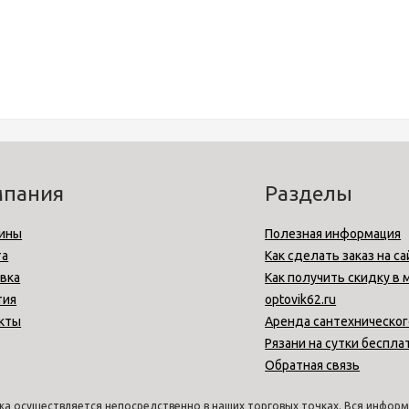
мпания
Разделы
ины
Полезная информация
та
Как сделать заказ на са
вка
Как получить скидку в 
тия
optovik62.ru
кты
Аренда сантехническог
Рязани на сутки беспла
Обратная связь
а осуществляется непосредственно в наших торговых точках. Вся информа