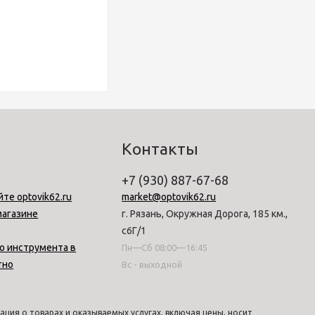
Контакты
+7 (930) 887-67-68
йте optovik62.ru
market@optovik62.ru
магазине
г. Рязань, Окружная Дорога, 185 км.,
с6Г/1
о инструмента в
Пн—Сб 08:00—16:45
тно
Вс - выходной
ция о товарах и оказываемых услугах, включая цены, носит