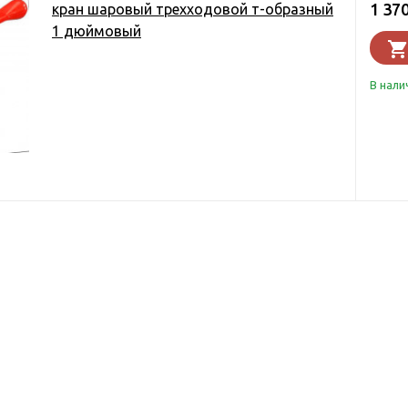
1 37
кран шаровый трехходовой т-образный
1 дюймовый
В нали