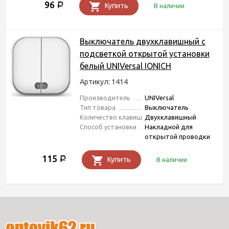
96
Р
Купить
В наличии
Выключатель двухклавишный c
подсветкой открытой установки
белый UNIVersal IONICH
Артикул: 1414
Производитель
UNIVersal
Тип товара
Выключатель
Количество клавиш
Двухклавишный
Способ установки
Накладной для
открытой проводки
115
Р
Купить
В наличии