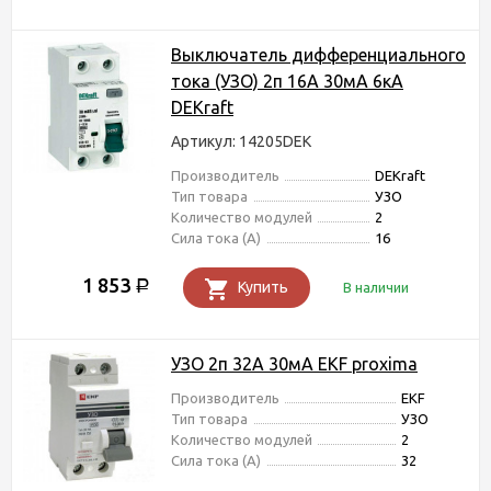
Выключатель дифференциального
тока (УЗО) 2п 16А 30мА 6кА
DEKraft
Артикул: 14205DEK
Производитель
DEKraft
Тип товара
УЗО
Количество модулей
2
Сила тока (А)
16
1 853
Р
Купить
В наличии
УЗО 2п 32А 30мА EKF proxima
Производитель
EKF
Тип товара
УЗО
Количество модулей
2
Сила тока (А)
32