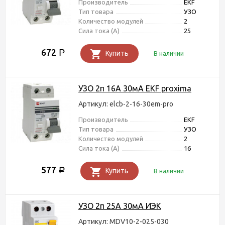
Производитель
EKF
Тип товара
УЗО
Количество модулей
2
Сила тока (А)
25
672
Р
Купить
В наличии
УЗО 2п 16А 30мА EKF proxima
Артикул: elcb-2-16-30em-pro
Производитель
EKF
Тип товара
УЗО
Количество модулей
2
Сила тока (А)
16
577
Р
Купить
В наличии
УЗО 2п 25А 30мА ИЭК
Артикул: MDV10-2-025-030