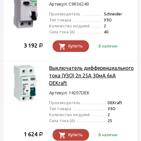
Артикул: C9R36240
Производитель
Schneider
Тип товара
УЗО
Количество модулей
2
Сила тока (А)
40
3 192
Р
Купить
В наличии
Выключатель дифференциального
тока (УЗО) 2п 25А 30мА 6кА
DEKraft
Артикул: 14207DEK
Производитель
DEKraft
Тип товара
УЗО
Количество модулей
2
Сила тока (А)
25
1 624
Р
Купить
В наличии