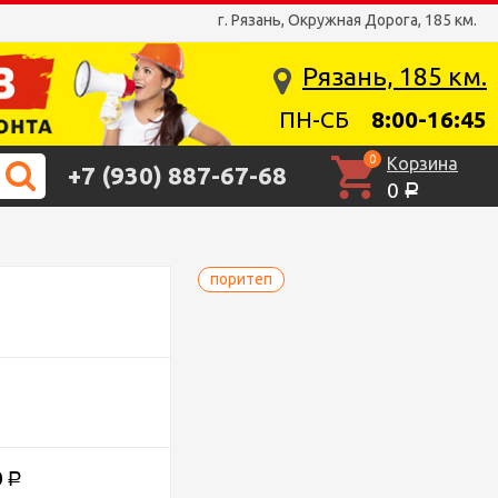
г. Рязань, Окружная Дорога, 185 км.
Рязань, 185 км.
ПН-СБ
8:00-16:45
0
Корзина
+7 (930) 887-67-68
0
Р
поритеп
0
Р