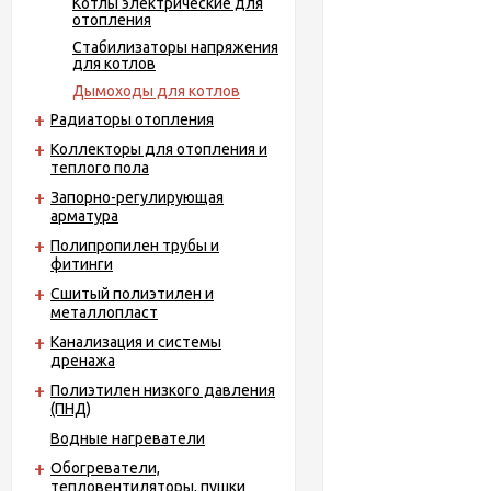
Котлы электрические для
отопления
Стабилизаторы напряжения
для котлов
Дымоходы для котлов
Радиаторы отопления
Коллекторы для отопления и
теплого пола
Запорно-регулирующая
арматура
Полипропилен трубы и
фитинги
Сшитый полиэтилен и
металлопласт
Канализация и системы
дренажа
Полиэтилен низкого давления
(ПНД)
Водные нагреватели
Обогреватели,
тепловентиляторы, пушки