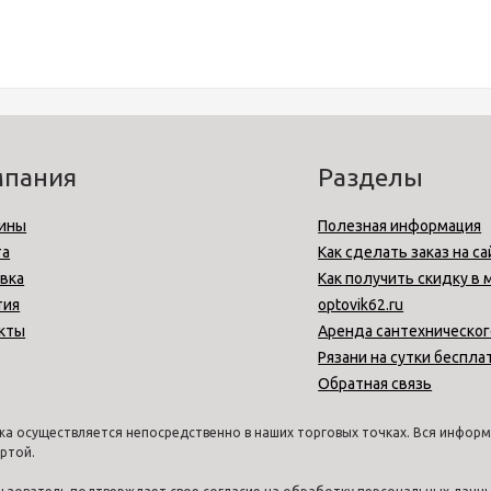
мпания
Разделы
ины
Полезная информация
та
Как сделать заказ на са
вка
Как получить скидку в 
тия
optovik62.ru
кты
Аренда сантехническог
Рязани на сутки беспла
Обратная связь
а осуществляется непосредственно в наших торговых точках. Вся информа
ртой.