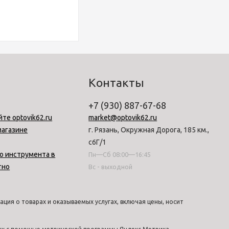
Контакты
+7 (930) 887-67-68
йте optovik62.ru
market@optovik62.ru
магазине
г. Рязань, Окружная Дорога, 185 км.,
с6Г/1
о инструмента в
Пн—Сб 08:00—16:45
тно
Вс - выходной
ция о товарах и оказываемых услугах, включая цены, носит