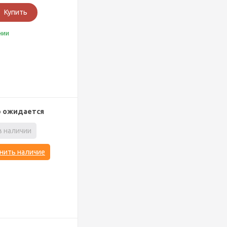
Купить
чии
р ожидается
в наличии
нить наличие