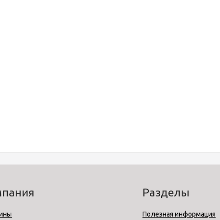
мпания
Разделы
ины
Полезная информация