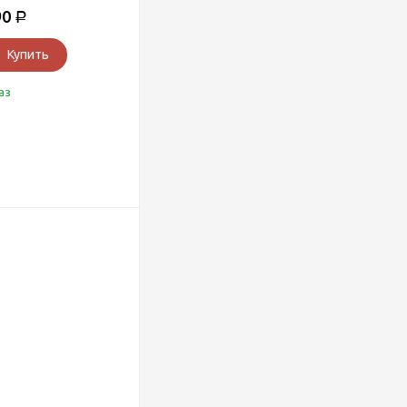
90
Р
Купить
аз