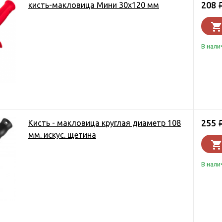
208
кисть-макловица Мини 30х120 мм
В нали
255
Кисть - макловица круглая диаметр 108
мм. искус. щетина
В нали