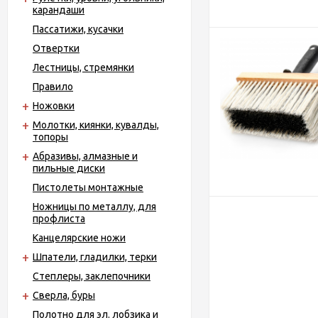
карандаши
Пассатижи, кусачки
Отвертки
Лестницы, стремянки
Правило
Ножовки
Молотки, киянки, кувалды,
топоры
Абразивы, алмазные и
пильные диски
Пистолеты монтажные
Ножницы по металлу, для
профлиста
Канцелярские ножи
Шпатели, гладилки, терки
Степлеры, заклепочники
Сверла, буры
Полотно для эл. лобзика и