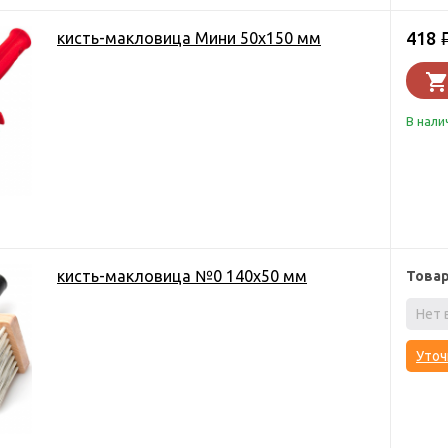
418
кисть-макловица Мини 50х150 мм
В нали
кисть-макловица №0 140х50 мм
Това
Нет 
Уточ