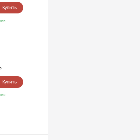
Купить
чии
Р
Купить
чии