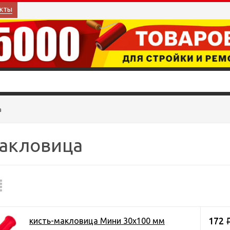
кты
а
макловица
172
кисть-макловица Мини 30х100 мм