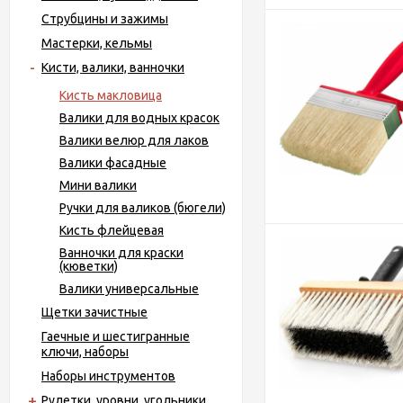
Струбцины и зажимы
Мастерки, кельмы
Кисти, валики, ванночки
Кисть макловица
Валики для водных красок
Валики велюр для лаков
Валики фасадные
Мини валики
Ручки для валиков (бюгели)
Кисть флейцевая
Ванночки для краски
(кюветки)
Валики универсальные
Щетки зачистные
Гаечные и шестигранные
ключи, наборы
Наборы инструментов
Рулетки, уровни, угольники,