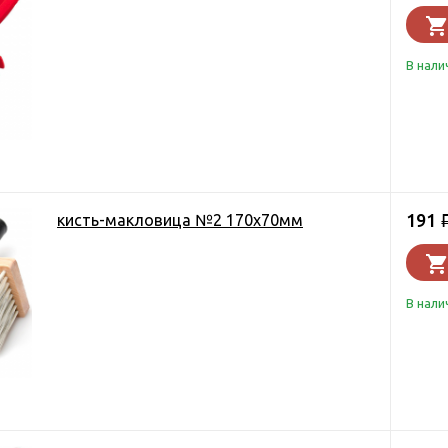
В нали
191
кисть-макловица №2 170х70мм
В нали