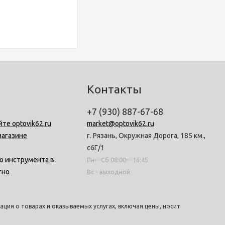
Контакты
+7 (930) 887-67-68
йте optovik62.ru
market@optovik62.ru
магазине
г. Рязань, Окружная Дорога, 185 км.,
с6Г/1
о инструмента в
Пн—Сб 08:00—16:45
тно
Вс - выходной
ция о товарах и оказываемых услугах, включая цены, носит