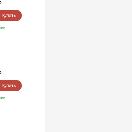
Р
Купить
чии
Р
Купить
чии