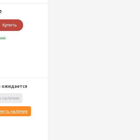
Р
Купить
чии
р ожидается
в наличии
нить наличие