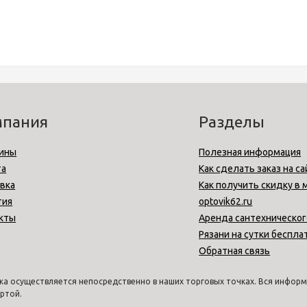
мпания
Разделы
ины
Полезная информация
та
Как сделать заказ на са
вка
Как получить скидку в 
тия
optovik62.ru
кты
Аренда сантехническог
Рязани на сутки беспла
Обратная связь
а осуществляется непосредственно в наших торговых точках. Вся информа
ртой.