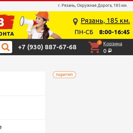
г. Рязань, Окружная Дорога, 185 км.
Рязань, 185 км.
ПН-СБ
8:00-16:45
0
Корзина
+7 (930) 887-67-68
0
Р
поритеп
Р