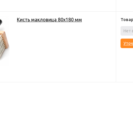
Кисть макловица 80х180 мм
Това
Нет 
Уточ