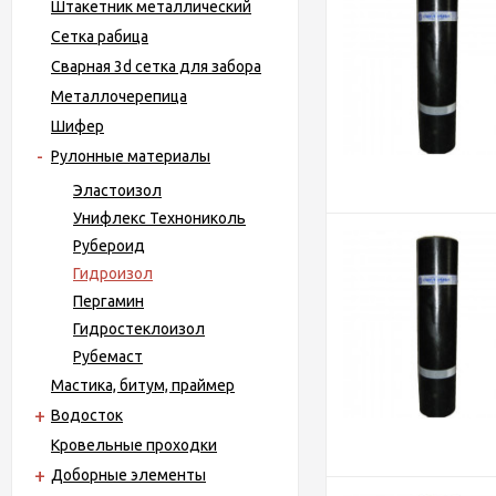
Штакетник металлический
Сетка рабица
Сварная 3d сетка для забора
Металло­черепица
Шифер
Рулонные материалы
Эластоизол
Унифлекс Технониколь
Рубероид
Гидроизол
Пергамин
Гидростеклоизол
Рубемаст
Мастика, битум, праймер
Водосток
Кровельные проходки
Доборные элементы