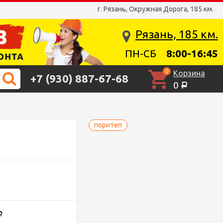
г. Рязань, Окружная Дорога, 185 км.
Рязань, 185 км.
ПН-СБ
8:00-16:45
0
Корзина
+7 (930) 887-67-68
0
Р
поритеп
Р