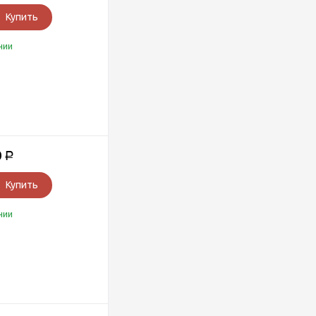
Купить
чии
0
Р
Купить
чии