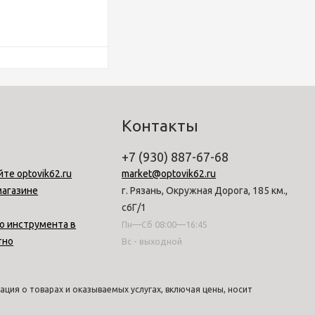
Контакты
+7 (930) 887-67-68
йте optovik62.ru
market@optovik62.ru
магазине
г. Рязань, Окружная Дорога, 185 км.,
с6Г/1
о инструмента в
Пн—Сб 08:00—16:45
тно
Вс - выходной
ция о товарах и оказываемых услугах, включая цены, носит