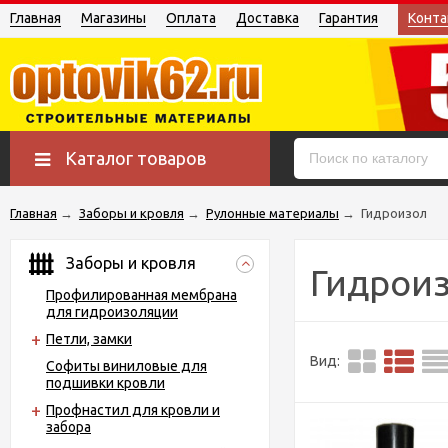
Главная
Магазины
Оплата
Доставка
Гарантия
Конта
Каталог товаров
Главная
→
Заборы и кровля
→
Рулонные материалы
→
Гидроизол
Заборы и кровля
Гидрои
Профилированная мембрана
для гидроизоляции
Петли, замки
Вид:
Софиты виниловые для
подшивки кровли
Профнастил для кровли и
забора