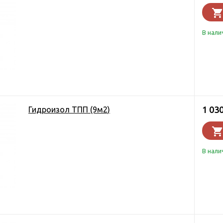
В нали
1 03
Гидроизол ТПП (9м2)
В нали