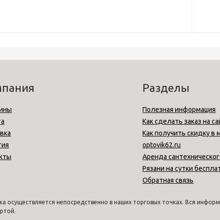
мпания
Разделы
ины
Полезная информация
та
Как сделать заказ на са
вка
Как получить скидку в 
тия
optovik62.ru
кты
Аренда сантехническог
Рязани на сутки беспла
Обратная связь
а осуществляется непосредственно в наших торговых точках. Вся информа
ртой.