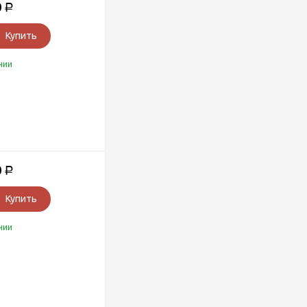
0
Р
Купить
чии
0
Р
Купить
чии