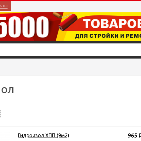
кты
зол
965
Гидроизол ХПП (9м2)