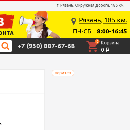
г. Рязань, Окружная Дорога, 185 км.
Рязань, 185 км.
ПН-СБ
8:00-16:45
0
Корзина
+7 (930) 887-67-68
0
Р
поритеп
Р