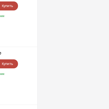
Купить
чии
Р
Купить
чии