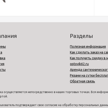
мпания
Разделы
ины
Полезная информация
та
Как сделать заказ на са
вка
Как получить скидку в 
тия
optovik62.ru
кты
Аренда сантехническог
Рязани на сутки беспла
Обратная связь
а осуществляется непосредственно в наших торговых точках. Вся информа
ртой.
ользователь подтверждает свое согласие на обработку персональных дан