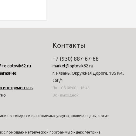
Контакты
+7 (930) 887-67-68
йте optovik62.ru
market@optovik62.ru
магазине
г. Рязань, Окружная Дорога, 185 км.,
с6Г/1
о инструмента в
Пн—Сб 08:00—16:45
тно
Вс - выходной
ция о товарах и оказываемых услугах, включая цены, носит
ных с помощью метрической программы Яндекс.Метрика.