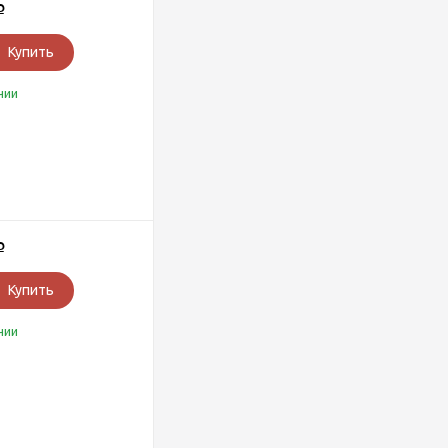
Р
Купить
чии
Р
Купить
чии