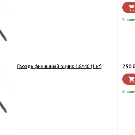
В нали
250
Гвоздь финишный оцинк 1.8*40 (1 кг)
В нали