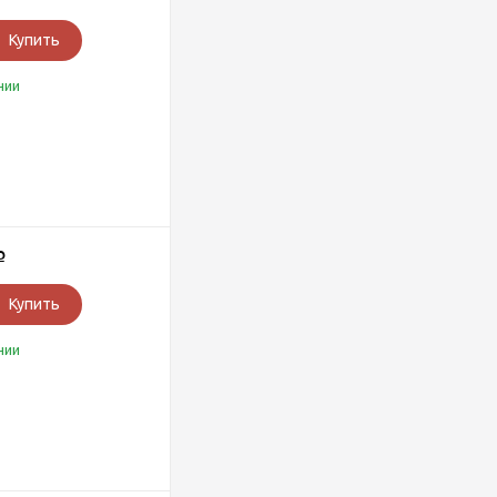
Купить
чии
Р
Купить
чии