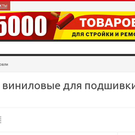
кты
овли
 виниловые для подшивк