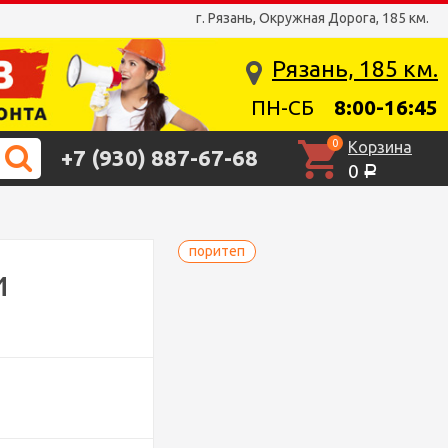
г. Рязань, Окружная Дорога, 185 км.
Рязань, 185 км.
ПН-СБ
8:00-16:45
0
Корзина
+7 (930) 887-67-68
0
Р
поритеп
и