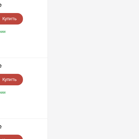
Р
Купить
чии
Р
Купить
чии
Р