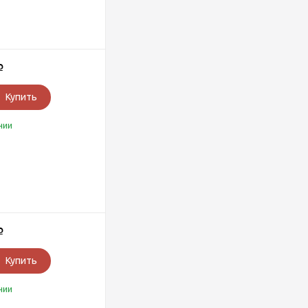
Р
Купить
чии
Р
Купить
чии