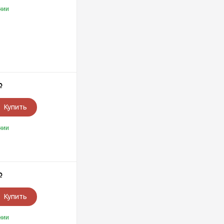
чии
Р
Купить
чии
Р
Купить
чии