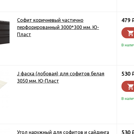
479
Софит коричневый частично
перфорированный 3000*300 мм. Ю-
Пласт
В нали
530
J фаска (лобовая) для софитов белая
3050 мм. Ю-Пласт
В нали
530
Угол наружный для софитов и сайдинга