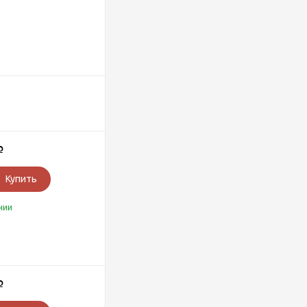
Р
Купить
чии
Р