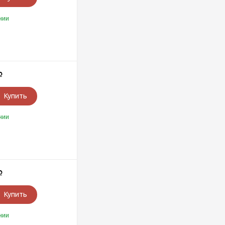
чии
Р
Купить
чии
Р
Купить
чии