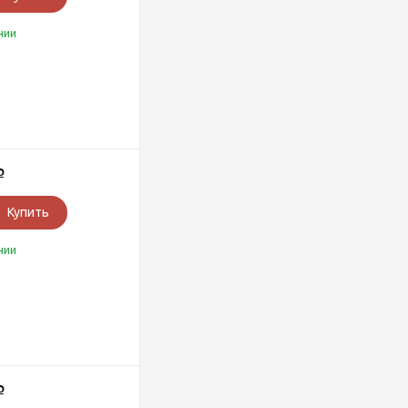
чии
Р
Купить
чии
Р