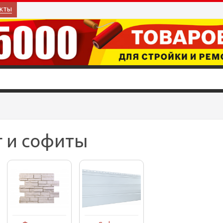
кты
 и софиты