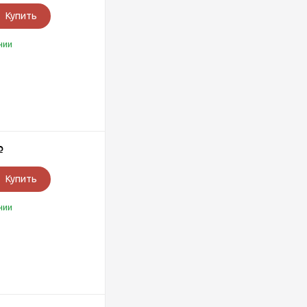
Купить
чии
Р
Купить
чии