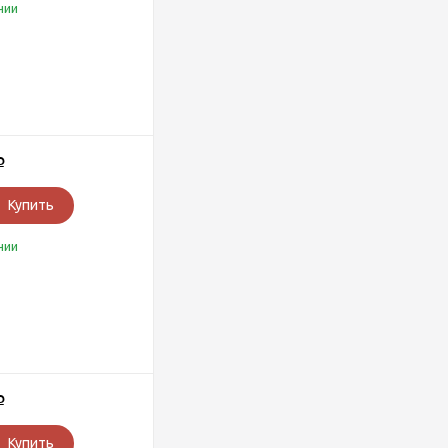
чии
Р
Купить
чии
Р
Купить