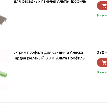
для фасадных панелей Альта-Профиль
В нали
270
J-трим профиль для сайдинга Аляска
Гарден (зеленый) 3.0 м. Альта Профиль
В нали