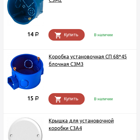
С3М2
14
Р
Купить
В наличии
Коробка установочная СП 68*45
блочная С3М3
15
Р
Купить
В наличии
Крышка для установочной
коробки С3А4