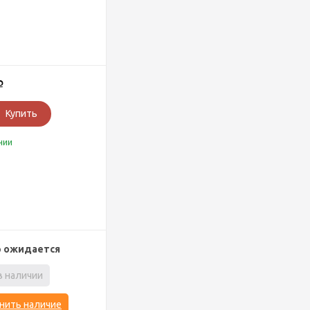
Р
Купить
чии
р ожидается
в наличии
нить наличие