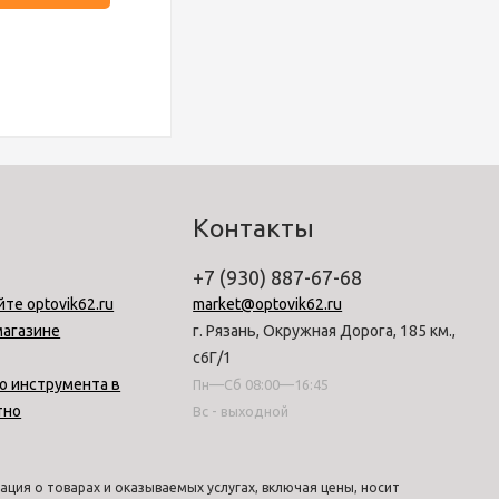
Контакты
+7 (930) 887-67-68
йте optovik62.ru
market@optovik62.ru
магазине
г. Рязань, Окружная Дорога, 185 км.,
с6Г/1
о инструмента в
Пн—Сб 08:00—16:45
тно
Вс - выходной
ция о товарах и оказываемых услугах, включая цены, носит