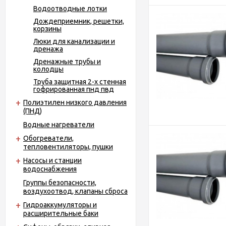
Водоотводные лотки
Дождеприемник, решетки,
корзины
Люки для канализации и
дренажа
Дренажные трубы и
колодцы
Труба защитная 2-х стенная
гофрированная пнд пвд
Полиэтилен низкого давления
(ПНД)
Водные нагреватели
Обогреватели,
тепловентиляторы, пушки
Насосы и станции
водоснабжения
Группы безопасности,
воздухоотвод, клапаны сброса
Гидроаккумуляторы и
расширительные баки