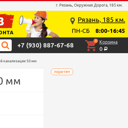
г. Рязань, Окружная Дорога, 185 км.
Рязань, 185 км.
ПН-СБ
8:00-16:45
0
Корзина
+7 (930) 887-67-68
0
Р
й канализации 50 мм
поритеп
0 мм