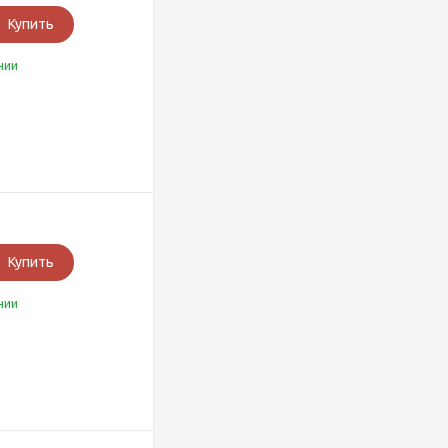
Купить
чии
Купить
чии