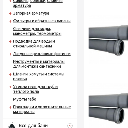
Сифоны, обвязки, сливная
арматура
Запорная арматура
Фильтры и обратные клапаны
Счетчики для воды,
манометры, термометры
Подводка для воды и
стиральной машины
Латунные резьбовые фитинги
Инструменты и материалы
для монтажа сантехники
Шланги, хомуты и системы
полива
Утеплитель для труб и
теплого пола
Муфты гебо
Прокладки и уплотнительные
материалы
Всё для бани