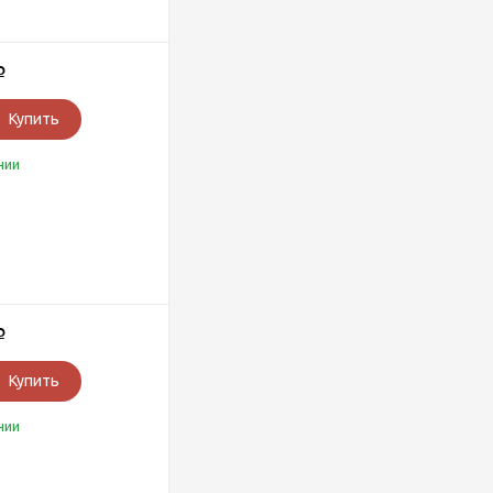
Р
Купить
чии
Р
Купить
чии