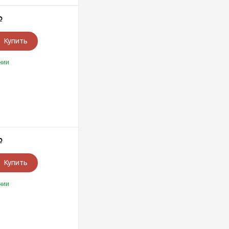
Р
Купить
чии
Р
Купить
чии