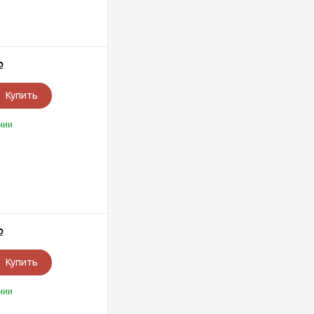
Р
Купить
чии
Р
Купить
чии