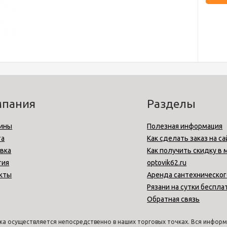
мпания
Разделы
ины
Полезная информация
та
Как сделать заказ на са
вка
Как получить скидку в 
тия
optovik62.ru
кты
Аренда сантехническог
Рязани на сутки беспла
Обратная связь
а осуществляется непосредственно в наших торговых точках. Вся информа