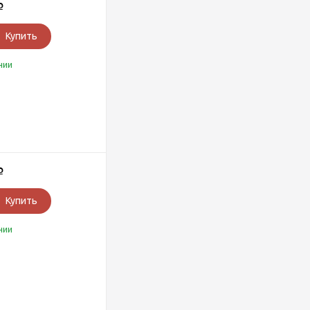
Р
Купить
чии
Р
Купить
чии