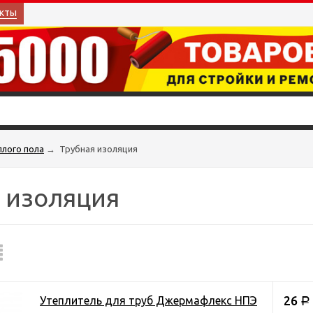
кты
плого пола
→
Трубная изоляция
 изоляция
26
Утеплитель для труб Джермафлекс НПЭ
Р