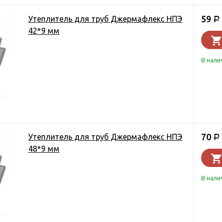
59
Утеплитель для труб Джермафлекс НПЭ
Р
42*9 мм
В нали
70
Утеплитель для труб Джермафлекс НПЭ
Р
48*9 мм
В нали