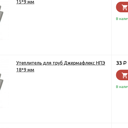
15*9 мм
В нали
33
Утеплитель для труб Джермафлекс НПЭ
Р
18*9 мм
В нали