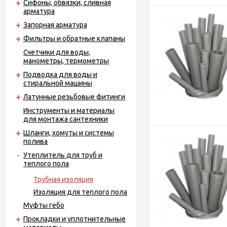
Сифоны, обвязки, сливная
арматура
Запорная арматура
Фильтры и обратные клапаны
Счетчики для воды,
манометры, термометры
Подводка для воды и
стиральной машины
Латунные резьбовые фитинги
Инструменты и материалы
для монтажа сантехники
Шланги, хомуты и системы
полива
Утеплитель для труб и
теплого пола
Трубная изоляция
Изоляция для теплого пола
Муфты гебо
Прокладки и уплотнительные