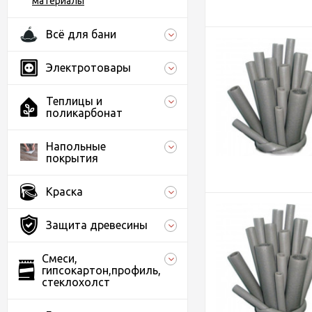
материалы
Всё для бани
Электротовары
Теплицы и
поликарбонат
Напольные
покрытия
Краска
Защита древесины
Смеси,
гипсокартон,профиль,
стеклохолст