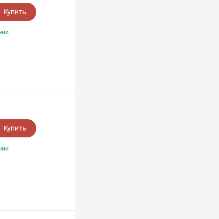
Купить
чии
Купить
чии