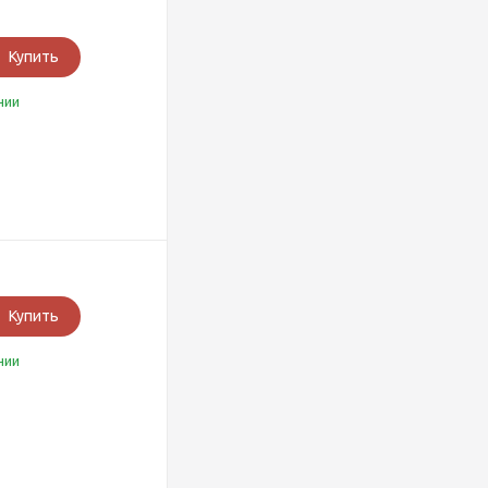
Купить
чии
Купить
чии