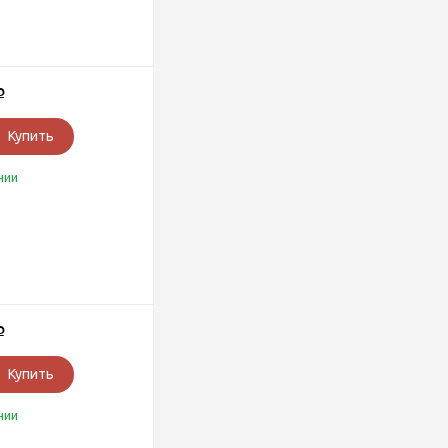
Р
Купить
чии
Р
Купить
чии