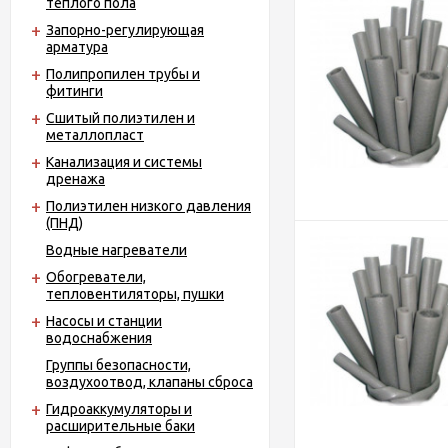
теплого пола
Запорно-регулирующая
арматура
Полипропилен трубы и
фитинги
Сшитый полиэтилен и
металлопласт
Канализация и системы
дренажа
Полиэтилен низкого давления
(ПНД)
Водные нагреватели
Обогреватели,
тепловентиляторы, пушки
Насосы и станции
водоснабжения
Группы безопасности,
воздухоотвод, клапаны сброса
Гидроаккумуляторы и
расширительные баки