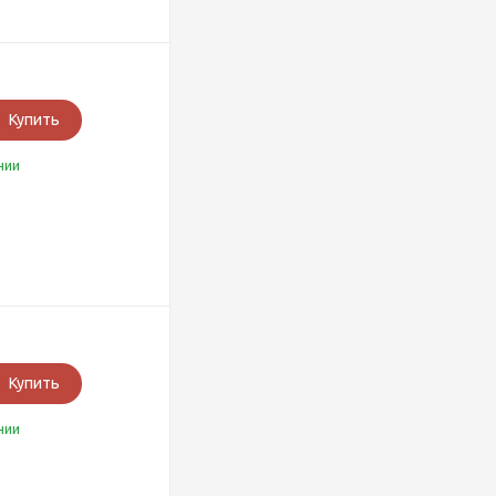
Купить
чии
Купить
чии