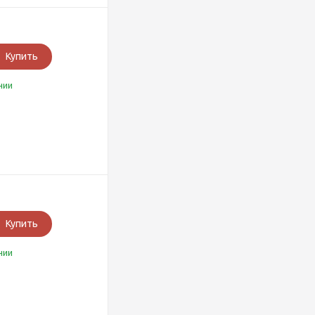
Купить
чии
Купить
чии