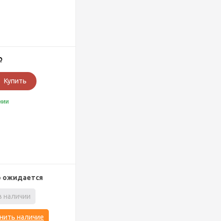
Р
Купить
чии
р ожидается
в наличии
нить наличие