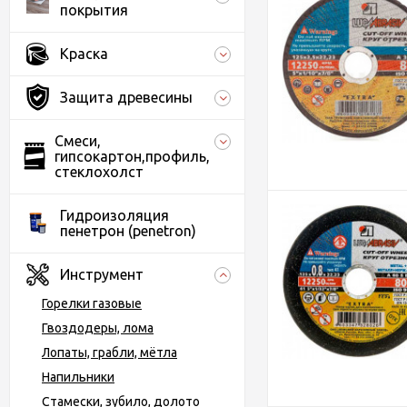
покрытия
Краска
Защита древесины
Смеси,
гипсокартон,профиль,
стеклохолст
Гидроизоляция
пенетрон (penetron)
Инструмент
Горелки газовые
Гвоздодеры, лома
Лопаты, грабли, мётла
Напильники
Стамески, зубило, долото