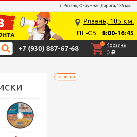
г. Рязань, Окружная Дорога, 185 км.
Рязань, 185 км.
ПН-СБ
8:00-16:45
0
Корзина
+7 (930) 887-67-68
0
Р
поритеп
иски