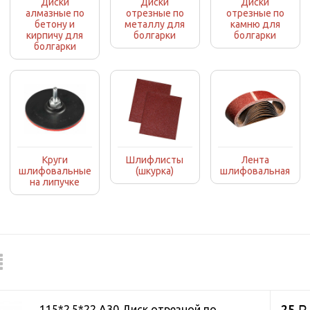
Диски
Диски
Диски
алмазные по
отрезные по
отрезные по
бетону и
металлу для
камню для
кирпичу для
болгарки
болгарки
болгарки
Круги
Шлифлисты
Лента
шлифовальные
(шкурка)
шлифовальная
на липучке
25
115*2.5*22 А30 Диск отрезной по
Р