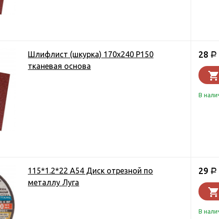
28
Шлифлист (шкурка) 170х240 Р150
Р
тканевая основа
В нали
29
115*1.2*22 А54 Диск отрезной по
Р
металлу Луга
В нали