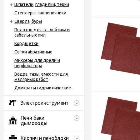
Шпатели, гладилки, терки
Степлеры, заклепочники
Сверла, буры
Полотно для эл. лобзика и
сабельных пил
Кордщетки
Сетки абразивные
Миксеры для дрели и
перфоратора
Вёдра, тазы, емкости для
малярных работ
Домкраты гидравлические
Электроинструмент
Печи баки
дымоходы
Кирпич и пеноблоки