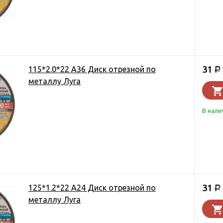
31
115*2.0*22 А36 Диск отрезной по
Р
металлу Луга
В нали
31
125*1.2*22 А24 Диск отрезной по
Р
металлу Луга