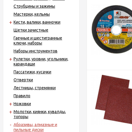
Струбцины и зажимы
Мастерки, кельмы
Кисти, валики, ванночки
Щетки зачистные
Гаечные и шестигранные
ключи, наборы
Наборы инструментов
Рулетки, уровни, угольники,
карандаши
Пассатижи, кусачки
Отвертки
Лестницы, стремянки
Правило
Ножовки
Молотки, киянки, кувалды,
топоры
Абразивы, алмазные и
пильные диски