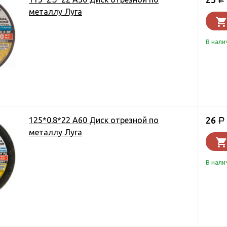
металлу Луга
В нали
26
125*0.8*22 А60 Диск отрезной по
Р
металлу Луга
В нали