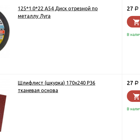
27
125*1.0*22 А54 Диск отрезной по
Р
металлу Луга
В нали
27
Шлифлист (шкурка) 170х240 Р36
Р
тканевая основа
В нали