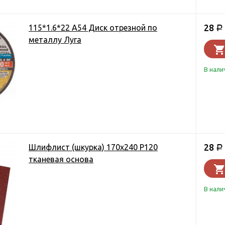
28
115*1.6*22 А54 Диск отрезной по
Р
металлу Луга
В нали
28
Шлифлист (шкурка) 170х240 Р120
Р
тканевая основа
В нали