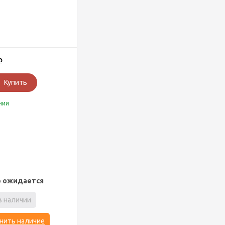
Р
Купить
чии
р ожидается
в наличии
нить наличие