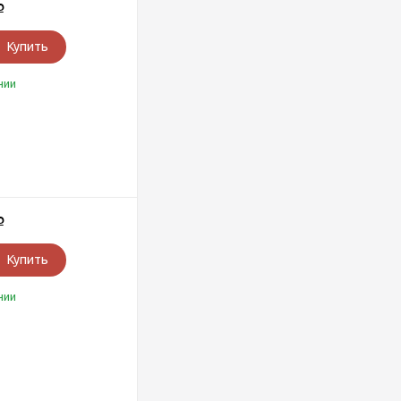
Р
Купить
чии
Р
Купить
чии