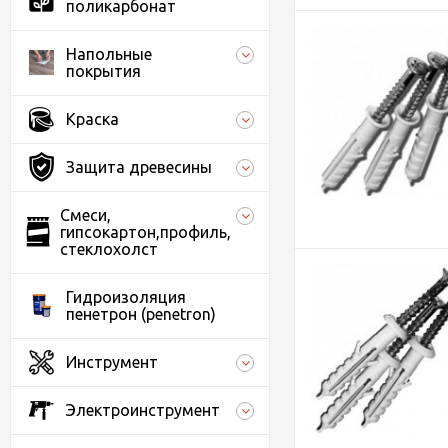
поликарбонат
Напольные
покрытия
Краска
Защита древесины
Смеси,
гипсокартон,профиль,
стеклохолст
Гидроизоляция
пенетрон (penetron)
Инструмент
Электроинструмент