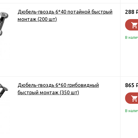
288
Дюбель-гвоздь 6*40 потайной быстрый
монтаж (200 шт)
В нали
865
Дюбель-гвоздь 6*60 грибовидный
быстрый монтаж (350 шт)
В нали