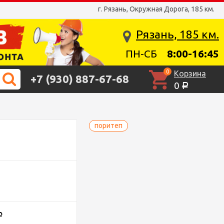
г. Рязань, Окружная Дорога, 185 км.
Рязань, 185 км.
ПН-СБ
8:00-16:45
0
Корзина
+7 (930) 887-67-68
0
Р
поритеп
Р