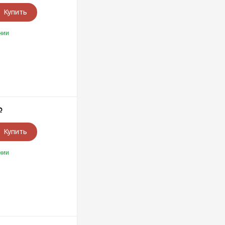
Купить
чии
Р
Купить
чии