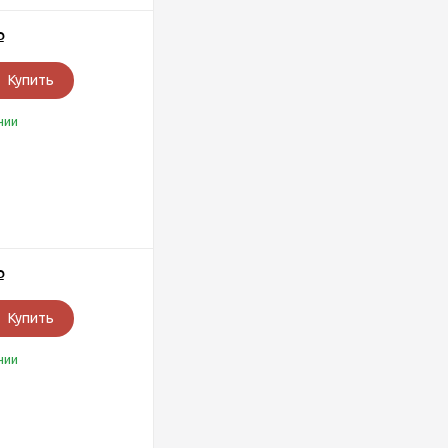
Р
Купить
чии
Р
Купить
чии