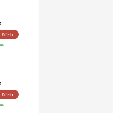
Р
Купить
чии
Р
Купить
чии