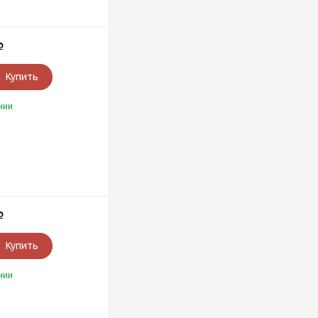
Р
Купить
чии
Р
Купить
чии