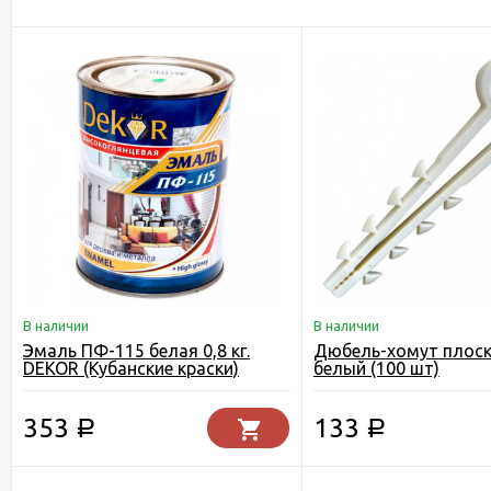
В наличии
В наличии
Эмаль ПФ-115 белая 0,8 кг.
Дюбель-хомут плоск
DEKOR (Кубанские краски)
белый (100 шт)
353
133
Р
Р