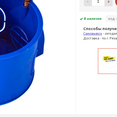
-
+
В наличии
код: 
Способы получе
Самовывоз
- сегодн
Доставка - по г. Ряз