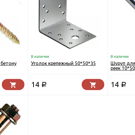
В наличии
В наличии
 бетону
Уголок крепежный 50*50*35
Шуруп для
реек 10*5
головкой
14
14
Р
Р