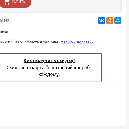
Купить
46192
ния:
я
ань от 1300 р., область и регионы -
тарифы доставки
Как получить скидку!
Скидочная карта "настоящий прораб"
каждому.