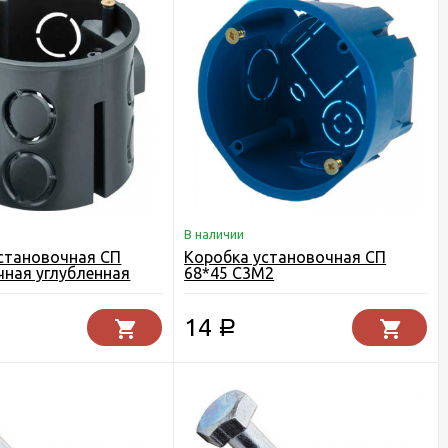
В наличии
становочная СП
Коробка установочная СП
чная углубленная
68*45 С3М2
14
Р