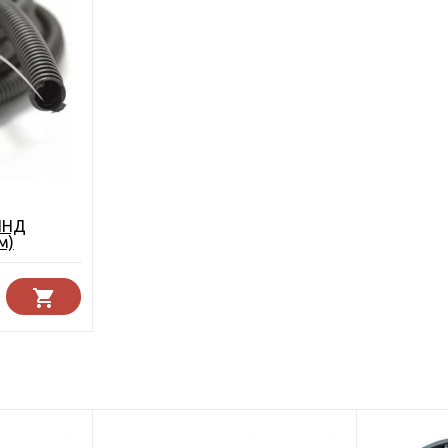
 ПНД
м)