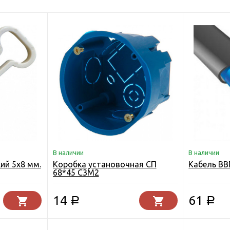
В наличии
В наличии
ий 5х8 мм.
Коробка установочная СП
Кабель ВВ
68*45 С3М2
14
61
Р
Р