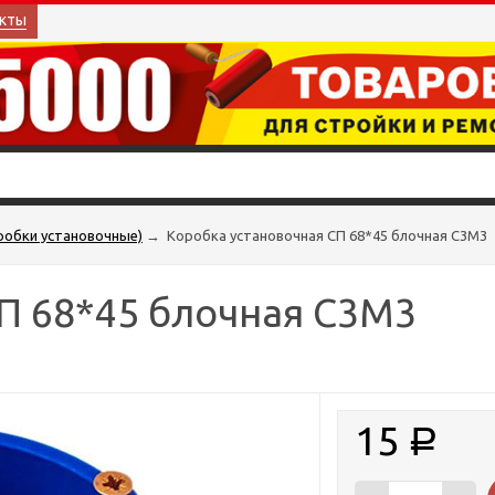
кты
робки установочные)
→
Коробка установочная СП 68*45 блочная С3М3
П 68*45 блочная С3М3
15
Р