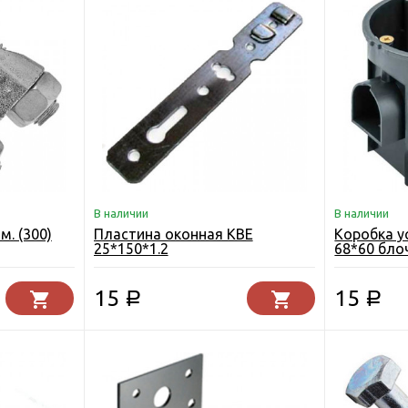
В наличии
В наличии
м. (300)
Пластина оконная KBE
Коробка у
25*150*1.2
68*60 бло
15
15
Р
Р