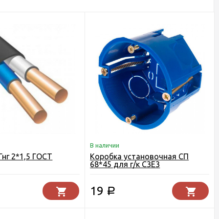
В наличии
Гнг 2*1,5 ГОСТ
Коробка установочная СП
68*45 для г/к С3Е3
19
Р