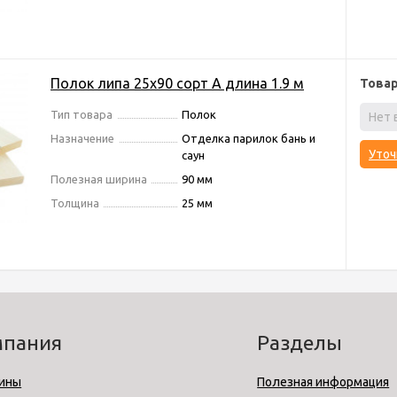
Полок липа 25х90 сорт А длина 1.9 м
Това
Тип товара
Полок
Нет 
Назначение
Отделка парилок бань и
Уточ
саун
Полезная ширина
90 мм
Толщина
25 мм
мпания
Разделы
ины
Полезная информация