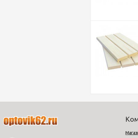
Ко
Магаз