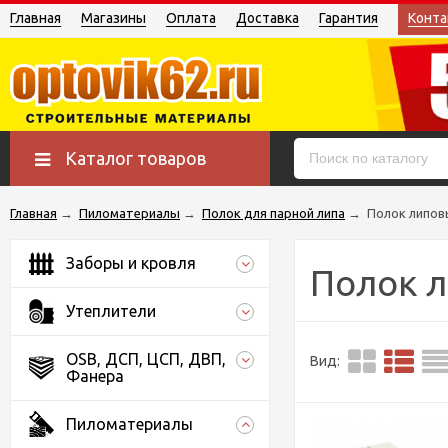
Главная
Магазины
Оплата
Доставка
Гарантия
Конта
Каталог товаров
Главная
→
Пиломатериалы
→
Полок для парной липа
→
Полок липов
Заборы и кровля
Полок л
Утеплители
OSB, ДСП, ЦСП, ДВП,
Вид:
Фанера
Пиломатериалы