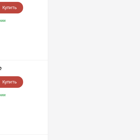
Купить
чии
Р
Купить
чии