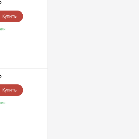
Р
Купить
чии
Р
Купить
чии