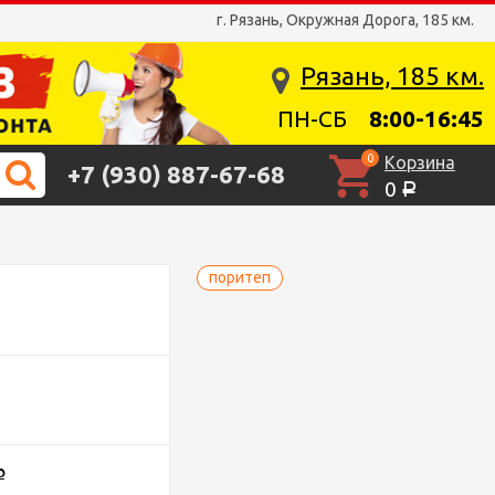
г. Рязань, Окружная Дорога, 185 км.
Рязань, 185 км.
ПН-СБ
8:00-16:45
0
Корзина
+7 (930) 887-67-68
0
Р
поритеп
Р