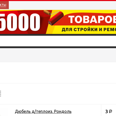
кты
3
Дюбель д/теплоиз. Рондоль
Р