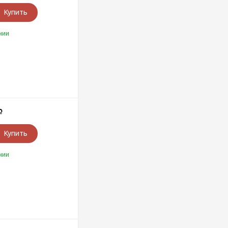
Купить
чии
Р
Купить
чии