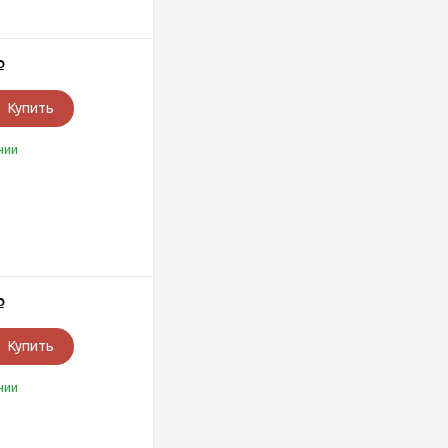
Р
Купить
чии
Р
Купить
чии