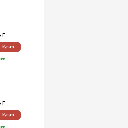
3
Р
Купить
чии
3
Р
Купить
чии