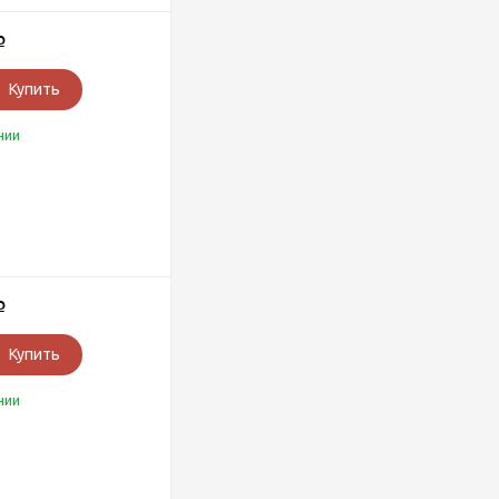
Р
Купить
чии
Р
Купить
чии