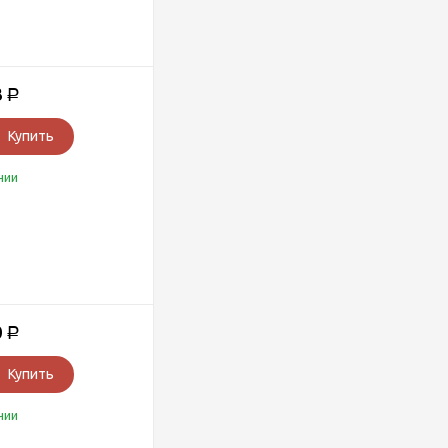
3
Р
Купить
чии
0
Р
Купить
чии