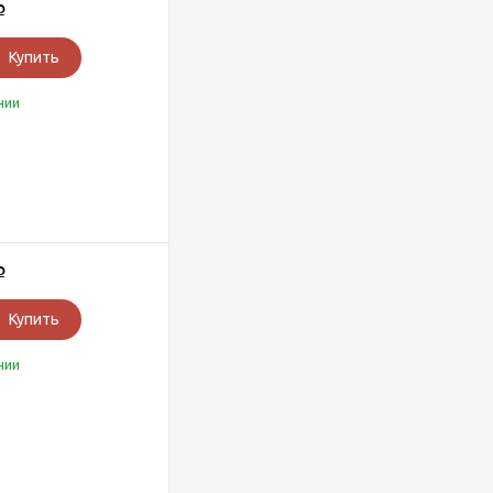
Р
Купить
чии
Р
Купить
чии