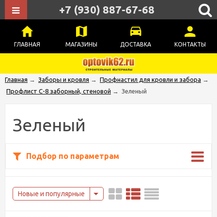
+7 (930) 887-67-68
ГЛАВНАЯ
МАГАЗИНЫ
ДОСТАВКА
КОНТАКТЫ
Главная
→
Заборы и кровля
→
Профнастил для кровли и забора
→
Профлист С-8 заборный, стеновой
→
Зеленый
Зеленый
Подбор по параметрам
Новые и популярные