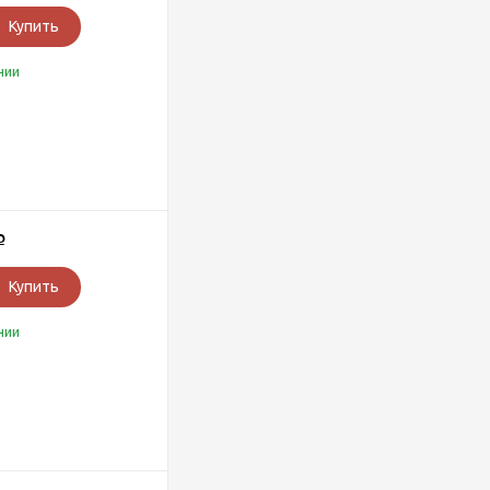
Купить
чии
Р
Купить
чии