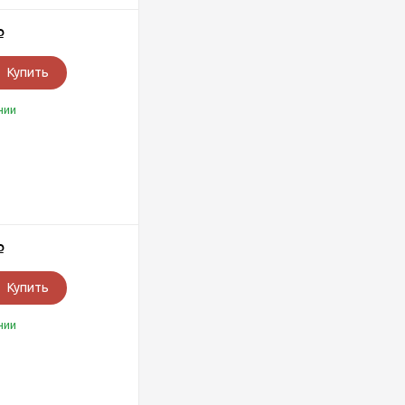
Р
Купить
чии
Р
Купить
чии