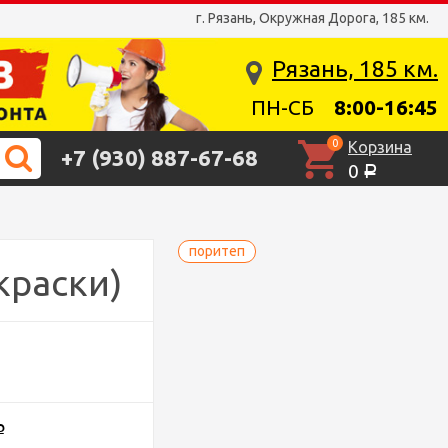
г. Рязань, Окружная Дорога, 185 км.
Рязань, 185 км.
ПН-СБ
8:00-16:45
0
Корзина
+7 (930) 887-67-68
0
Р
поритеп
краски)
Р