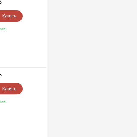
Р
Купить
чии
Р
Купить
чии