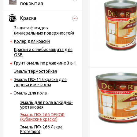
покрытия
Краска
Защита фасадов
(минеральных поверхностей)
Колер для краски
Краски и огнебиозащита для
OSB
Грунт-эмаль по ржавчине 3 в 1
Эмаль термостойкая
Эмаль ПФ-115 краска для
дерева и металла
Эмаль для пола
Эмаль для пола алкидно-
уретановая
Эмаль ПФ-266 DEKOR
(Кубанские краски)
Эмаль ПФ-266 Лакра
Proremont