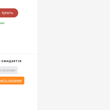
Купить
чии
р ожидается
в наличии
нить наличие