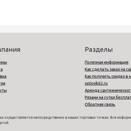
мпания
Разделы
ины
Полезная информация
та
Как сделать заказ на са
вка
Как получить скидку в 
тия
optovik62.ru
кты
Аренда сантехническог
Рязани на сутки беспла
Обратная связь
а осуществляется непосредственно в наших торговых точках. Вся информа
ртой.