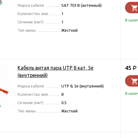
Марка кабеля
SAT 703 B (антенный)
Количество жил
1
В нали
Сечение (мм²)
1
Тип жилы
Жесткий
45
Кабель витая пара UTP 8 кат, 5е
Р
(внутренний)
Марка кабеля
UTP 8, 5e (внутренний)
В нали
Количество жил
8
Сечение (мм²)
0.5
Тип жилы
Жесткий