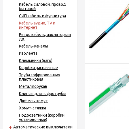
Кабель силовой, провод
бытовой
СИП кабель и фурнитура
Кабель аудио, TV и
интернет
Ретро кабель, изоляторы и
др.
Кабель-каналы
Изолента
Клеммники (ваго)
Коробки распаячные
Труба гофрированная
пластиковая
Металлорукав
Клипсы для гофротрубы
Дюбель-хомут
Хомут-стяжка
Подрозетники (коробки
установочные)
Автоматические выключатели