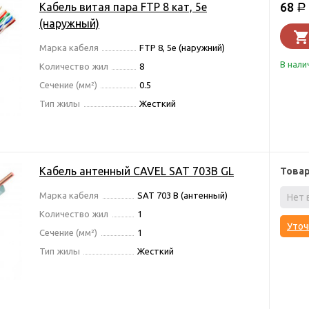
68
Кабель витая пара FTP 8 кат, 5е
Р
(наружный)
Марка кабеля
FTP 8, 5e (наружний)
В нали
Количество жил
8
Сечение (мм²)
0.5
Тип жилы
Жесткий
Кабель антенный CAVEL SAT 703В GL
Това
Марка кабеля
SAT 703 B (антенный)
Нет 
Количество жил
1
Уточ
Сечение (мм²)
1
Тип жилы
Жесткий