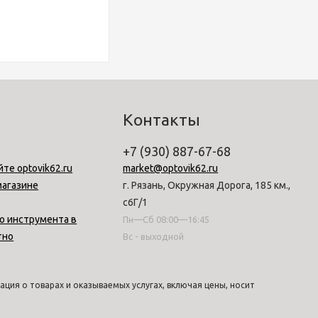
Контакты
+7 (930) 887-67-68
йте optovik62.ru
market@optovik62.ru
магазине
г. Рязань, Окружная Дорога, 185 км.,
с6Г/1
о инструмента в
Пн—Сб 08:00—16:45
тно
Вс - выходной
ция о товарах и оказываемых услугах, включая цены, носит