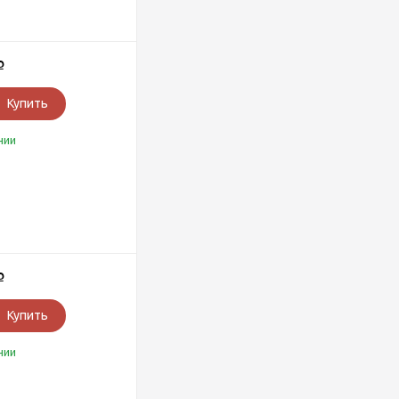
Р
Купить
чии
Р
Купить
чии