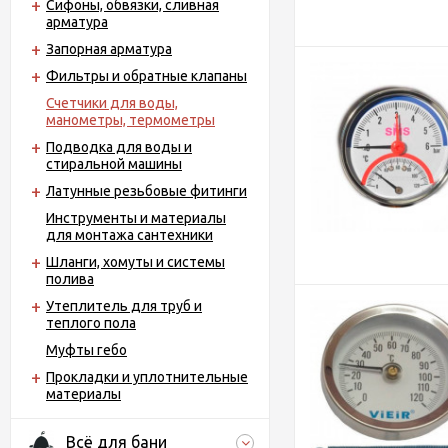
Сифоны, обвязки, сливная
арматура
Запорная арматура
Фильтры и обратные клапаны
Счетчики для воды,
манометры, термометры
Подводка для воды и
стиральной машины
Латунные резьбовые фитинги
Инструменты и материалы
для монтажа сантехники
Шланги, хомуты и системы
полива
Утеплитель для труб и
теплого пола
Муфты гебо
Прокладки и уплотнительные
материалы
Всё для бани