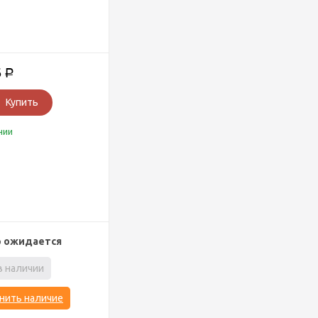
6
Р
Купить
чии
р ожидается
в наличии
нить наличие