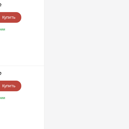
Р
Купить
чии
Р
Купить
чии