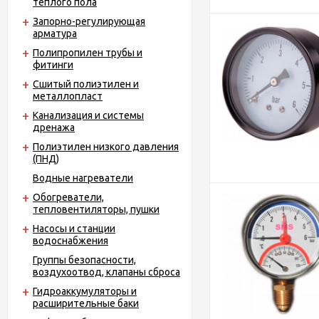
теплого пола
Запорно-регулирующая
арматура
Полипропилен трубы и
фитинги
Сшитый полиэтилен и
металлопласт
Канализация и системы
дренажа
Полиэтилен низкого давления
(ПНД)
Водные нагреватели
Обогреватели,
тепловентиляторы, пушки
Насосы и станции
водоснабжения
Группы безопасности,
воздухоотвод, клапаны сброса
Гидроаккумуляторы и
расширительные баки