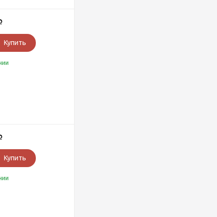
Р
Купить
чии
Р
Купить
чии