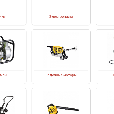
пилы
Электропилы
омпы
Лодочные моторы
З