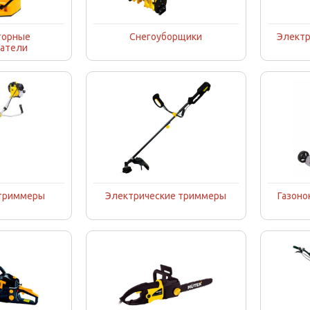
торные
Снегоуборщики
Электр
атели
 триммеры
Электрические триммеры
Газоно