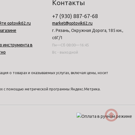
Контакты
+7 (930) 887-67-68
йте optovik62.ru
market@optovik62.ru
магазине
г. Рязань, Окружная Дорога, 185 км.,
с6Г/1
о инструмента в
Пн—Сб 08:00—16:45
тно
Вс - выходной
ция о товарах и оказываемых услугах, включая цены, носит
ных с помощью метрической программы Яндекс.Метрика.