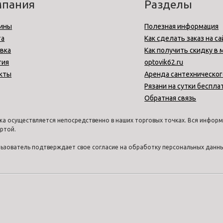
мпания
Разделы
ины
Полезная информация
та
Как сделать заказ на са
вка
Как получить скидку в 
тия
optovik62.ru
кты
Аренда сантехническог
Рязани на сутки беспла
Обратная связь
а осуществляется непосредственно в наших торговых точках. Вся информа
ртой.
ользователь подтверждает свое согласие на обработку персональных дан