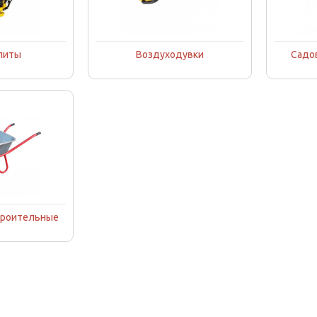
литы
Воздуходувки
Садо
троительные