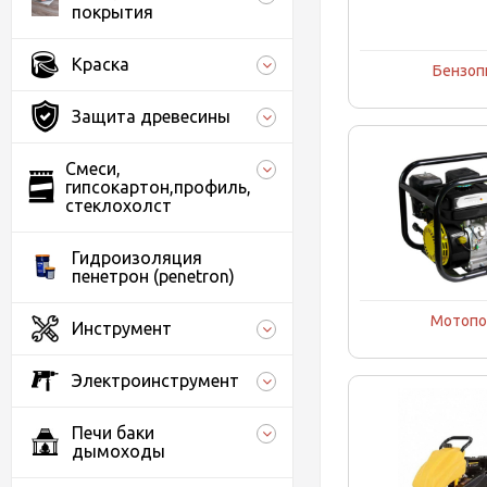
покрытия
Краска
Бензо
Защита древесины
Смеси,
гипсокартон,профиль,
стеклохолст
Гидроизоляция
пенетрон (penetron)
Мотоп
Инструмент
Электроинструмент
Печи баки
дымоходы