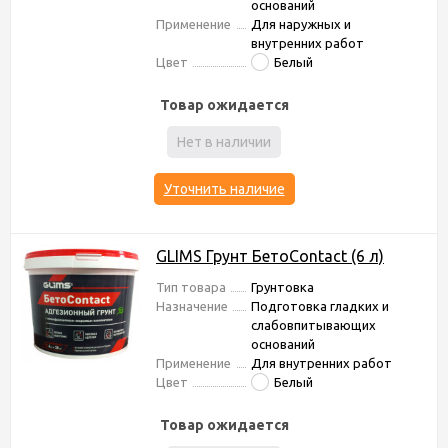
оснований
Применение
Для наружных и
внутренних работ
Цвет
Белый
Товар ожидается
Нет в наличии
Уточнить наличие
GLIMS Грунт БетоContact (6 л)
Тип товара
Грунтовка
Назначение
Подготовка гладких и
слабовпитывающих
оснований
Применение
Для внутренних работ
Цвет
Белый
Товар ожидается