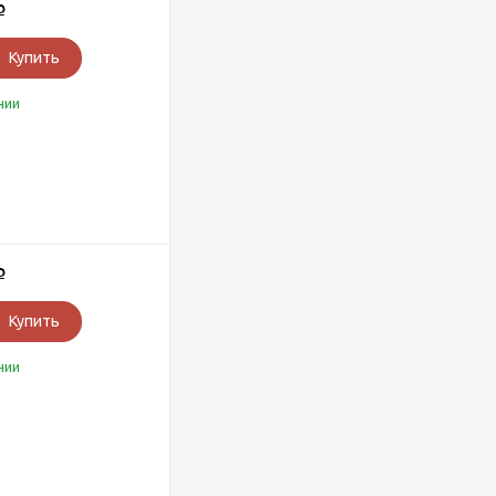
Р
Купить
чии
Р
Купить
чии