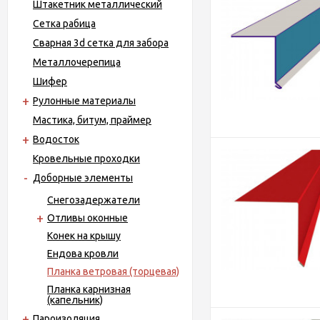
Штакетник металлический
Сетка рабица
Сварная 3d сетка для забора
Металло­черепица
Шифер
Рулонные материалы
Мастика, битум, праймер
Водосток
Кровельные проходки
Доборные элементы
Снегозадержатели
Отливы оконные
Конек на крышу
Ендова кровли
Планка ветровая (торцевая)
Планка карнизная
(капельник)
Пароизоляция