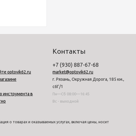
Контакты
+7 (930) 887-67-68
йте optovik62.ru
market@optovik62.ru
магазине
г. Рязань, Окружная Дорога, 185 км.,
с6Г/1
о инструмента в
Пн—Сб 08:00—16:45
тно
Вс - выходной
ция о товарах и оказываемых услугах, включая цены, носит