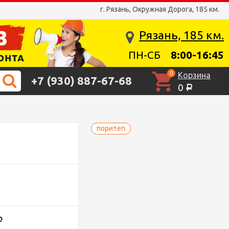
г. Рязань, Окружная Дорога, 185 км.
Рязань, 185 км.
ПН-СБ
8:00-16:45
0
Корзина
+7 (930) 887-67-68
0
Р
поритеп
Р