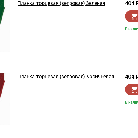
404
Планка торцевая (ветровая) Зеленая
В нали
404
Планка торцевая (ветровая) Коричневая
В нали