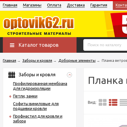
Главная
Магазины
Оплата
Доставка
Гарантия
Конта
Каталог товаров
Главная
→
Заборы и кровля
→
Доборные элементы
→
Планка ветров
Заборы и кровля
Планка 
Профилированная мембрана
для гидроизоляции
Петли, замки
Вид:
Софиты виниловые для
подшивки кровли
Профнастил для кровли и
забора