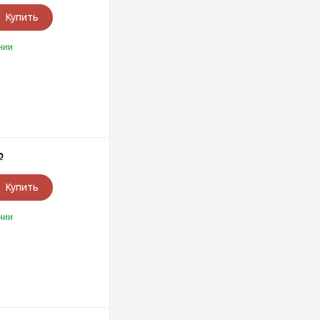
Купить
чии
Р
Купить
чии