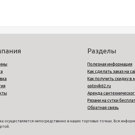
мпания
Разделы
ины
Полезная информация
та
Как сделать заказ на са
вка
Как получить скидку в 
тия
optovik62.ru
кты
Аренда сантехническог
Рязани на сутки беспла
Обратная связь
а осуществляется непосредственно в наших торговых точках. Вся информа
ртой.