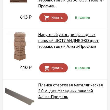
терракотовый (0.796*0.591) Альта-
Профиль
613
Р
Купить
В наличии
Наружный угол для фасадных
панелей ШОТЛАНДИЯ ЭКО цвет
терракотовый Альта-Профиль
410
Р
Купить
В наличии
Планка стартовая металлическая
2.0 м. для фасадных панелей
Альта-Профиль