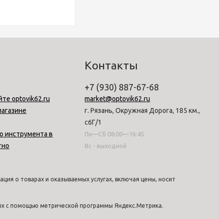
Контакты
+7 (930) 887-67-68
йте optovik62.ru
market@optovik62.ru
магазине
г. Рязань, Окружная Дорога, 185 км.,
с6Г/1
о инструмента в
Пн—Сб 08:00—16:45
тно
Вс - выходной
ция о товарах и оказываемых услугах, включая цены, носит
ных с помощью метрической программы Яндекс.Метрика.