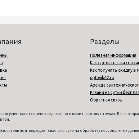
мпания
Разделы
ины
Полезная информация
та
Как сделать заказ на са
вка
Как получить скидку в 
тия
optovik62.ru
кты
Аренда сантехническог
Рязани на сутки беспла
Обратная связь
а осуществляется непосредственно в наших торговых точках. Вся информа
ртой.
ользователь подтверждает свое согласие на обработку персональных дан