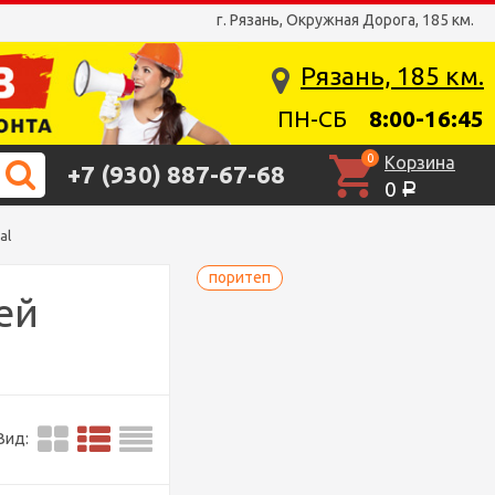
г. Рязань, Окружная Дорога, 185 км.
Рязань, 185 км.
ПН-СБ
8:00-16:45
0
Корзина
+7 (930) 887-67-68
0
Р
al
поритеп
ей
Вид: