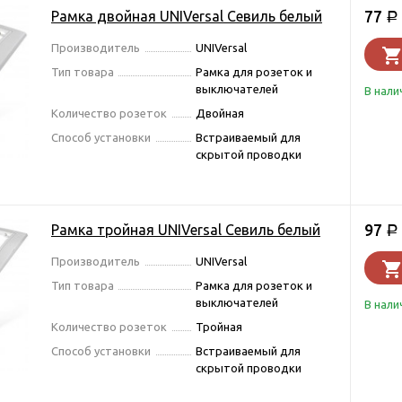
77
Рамка двойная UNIVersal Севиль белый
Р
Производитель
UNIVersal
Тип товара
Рамка для розеток и
выключателей
В нали
Количество розеток
Двойная
Способ установки
Встраиваемый для
скрытой проводки
97
Рамка тройная UNIVersal Севиль белый
Р
Производитель
UNIVersal
Тип товара
Рамка для розеток и
выключателей
В нали
Количество розеток
Тройная
Способ установки
Встраиваемый для
скрытой проводки