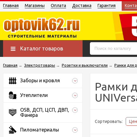
Главная
Магазины
Оплата
Доставка
Гарантия
Конта
Каталог товаров
Главная
→
Электротовары
→
Розетки и выключатели
→
Рамки для 
Заборы и кровля
Рамки д
UNIVers
Утеплители
OSB, ДСП, ЦСП, ДВП,
Фанера
Сортировать:
Це
Пиломатериалы