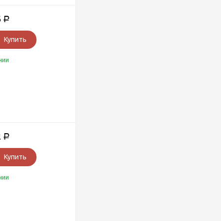
6
Р
Купить
чии
2
Р
Купить
чии