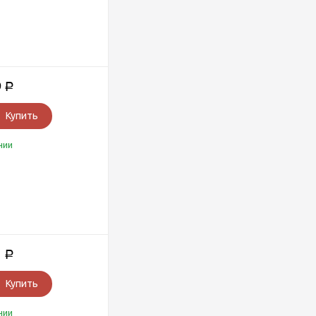
9
Р
Купить
чии
1
Р
Купить
чии