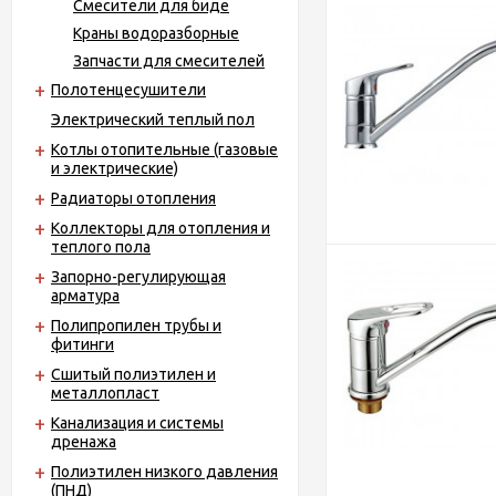
Смесители для биде
Краны водоразборные
Запчасти для смесителей
Полотенцесушители
Электрический теплый пол
Котлы отопительные (газовые
и электрические)
Радиаторы отопления
Коллекторы для отопления и
теплого пола
Запорно-регулирующая
арматура
Полипропилен трубы и
фитинги
Сшитый полиэтилен и
металлопласт
Канализация и системы
дренажа
Полиэтилен низкого давления
(ПНД)