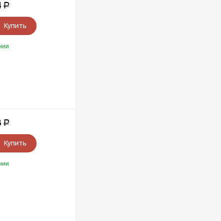
4
Р
Купить
чии
3
Р
Купить
чии