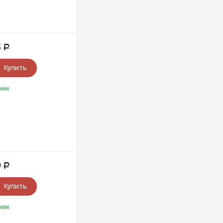
5
Р
Купить
чии
9
Р
Купить
чии