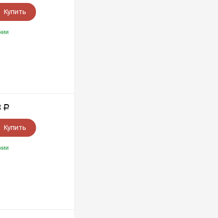
Купить
чии
8
Р
Купить
чии