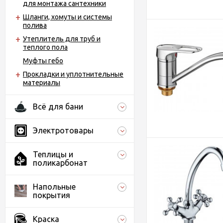
для монтажа сантехники
Шланги, хомуты и системы
полива
Утеплитель для труб и
теплого пола
Муфты гебо
Прокладки и уплотнительные
материалы
Всё для бани
Электротовары
Теплицы и
поликарбонат
Напольные
покрытия
Краска