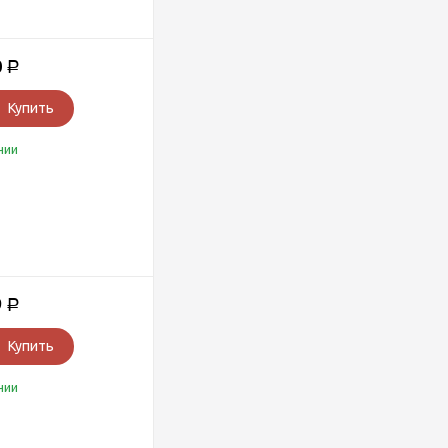
0
Р
Купить
чии
9
Р
Купить
чии