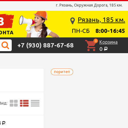
г. Рязань, Окружная Дорога, 185 км.
Рязань, 185 км.
ПН-СБ
8:00-16:45
0
Корзина
+7 (930) 887-67-68
0
Р
поритеп
Вид:
4
Р