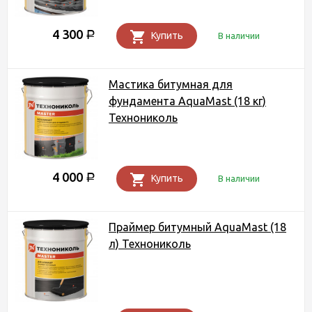
4 300
Р
Купить
В наличии
Мастика битумная для
фундамента AquaMast (18 кг)
Технониколь
4 000
Р
Купить
В наличии
Праймер битумный AquaMast (18
л) Технониколь