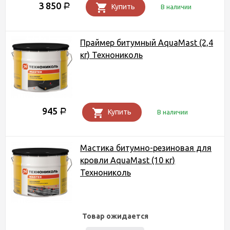
3 850
Р
Купить
В наличии
Праймер битумный AquaMast (2,4
кг) Технониколь
945
Р
Купить
В наличии
Мастика битумно-резиновая для
кровли AquaMast (10 кг)
Технониколь
Товар ожидается