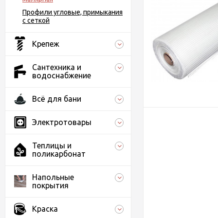
Профили угловые, примыкания
с сеткой
Крепеж
Сантехника и
водоснабжение
Всё для бани
Электротовары
Теплицы и
поликарбонат
Напольные
покрытия
Краска