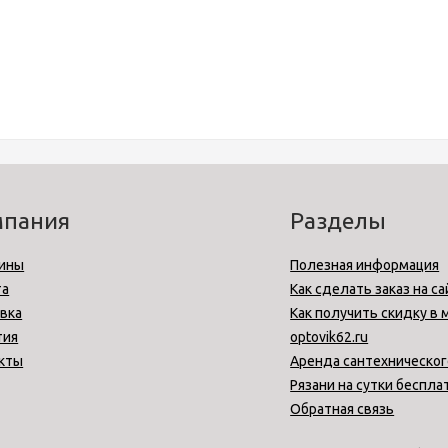
мпания
Разделы
ины
Полезная информация
та
Как сделать заказ на са
вка
Как получить скидку в 
тия
optovik62.ru
кты
Аренда сантехническог
Рязани на сутки беспла
Обратная связь