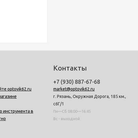
Контакты
+7 (930) 887-67-68
йте optovik62.ru
market@optovik62.ru
магазине
г. Рязань, Окружная Дорога, 185 км.,
с6Г/1
о инструмента в
Пн—Сб 08:00—16:45
тно
Вс - выходной