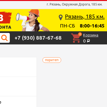
г. Рязань, Окружная Дорога, 185 км.
Рязань, 185 км.
ПН-СБ
8:00-16:45
0
Корзина
+7 (930) 887-67-68
0
Р
поритеп
Р