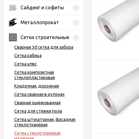
Сайдинг и софиты
Металлопрокат
Сетки строительные
Сварная 3d сетка для забора
Сетка рабица
Сетка цпвс
Сетка композитная
стеклопластиковая
Кладочная, дорожная
Сетка сварная в рулонах
Сварная оцинкованная
Сетка для стяжки пола
Сетка штукатурная, фасадная
стеклотканевая
Сетка стеклотканевая
малярная