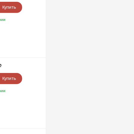
Купить
чии
Р
Купить
чии