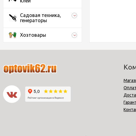
клеи
Садовая техника,
генераторы
Хозтовары
Ко
Магаз
Опла
Доста
Гаран
Конта