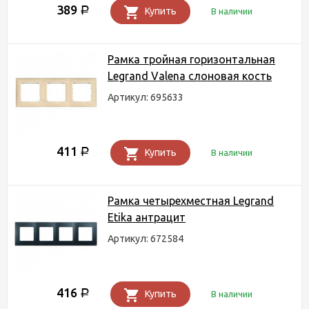
389
Р
Купить
В наличии
Рамка тройная горизонтальная
Legrand Valena слоновая кость
Артикул: 695633
411
Р
Купить
В наличии
Рамка четырехместная Legrand
Etika антрацит
Артикул: 672584
416
Р
Купить
В наличии