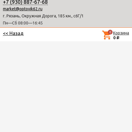
+7 (930) 887-67-68
market@optovik62.ru
г. Рязань, Окружная Дорога, 185 км., с6Г/1
Пн—Сб 08:00—16:45
Вс - выходной
0
Корзина
<< Назад
0
Р
Данный интернет - портал существует как информационный сайт.
Продажа осуществляется непосредственно в наших торговых точках.
Вся информация о товарах и оказываемых услугах, включая цены,
носит исключительно ознакомительный характер и не является
публичной офертой.
На сайте используются cookie файлы. Продолжая использовать Сайт,
пользователь подтверждает свое согласие на обработку
персональных данных с помощью метрической программы
Яндекс.Метрика.
Политика конфиденциальности
© 2012-2026 Copyright