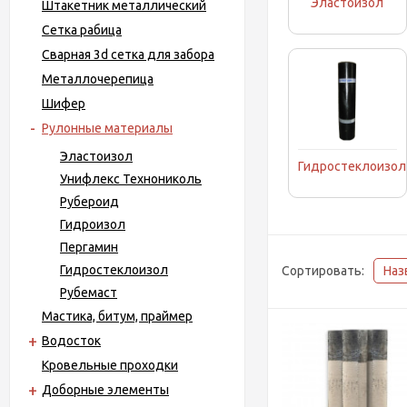
Эластоизол
Штакетник металлический
Сетка рабица
Сварная 3d сетка для забора
Металло­черепица
Шифер
Рулонные материалы
Эластоизол
Гидростеклоизол
Унифлекс Технониколь
Рубероид
Гидроизол
Пергамин
Гидростеклоизол
Сортировать:
Наз
Рубемаст
Мастика, битум, праймер
Водосток
Кровельные проходки
Доборные элементы