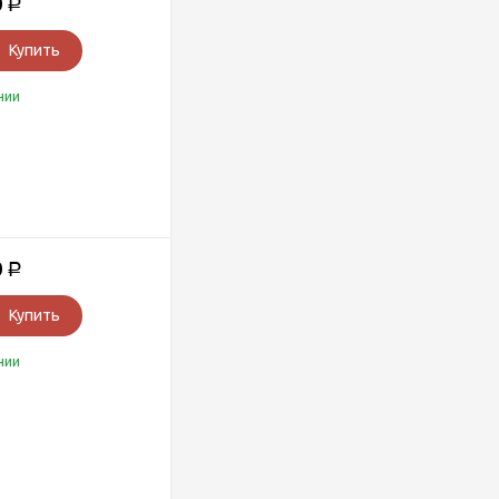
0
Р
Купить
чии
0
Р
Купить
чии