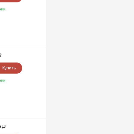
чии
Р
Купить
чии
0
Р