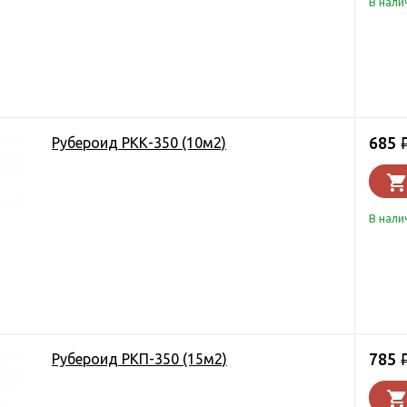
В нали
685
Рубероид РКК-350 (10м2)
В нали
785
Рубероид РКП-350 (15м2)