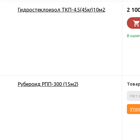
2 10
Гидростеклоизол ТКП-4.5(45кг)10м2
В нали
Рубероид РПП-300 (15м2)
Това
Нет 
Уточ