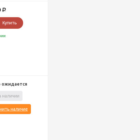
0
Р
Купить
чии
р ожидается
в наличии
нить наличие