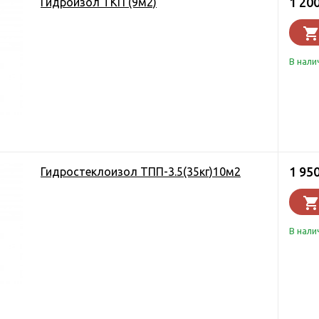
1 20
Гидроизол ТКП (9м2)
В нали
1 95
Гидростеклоизол ТПП-3.5(35кг)10м2
В нали