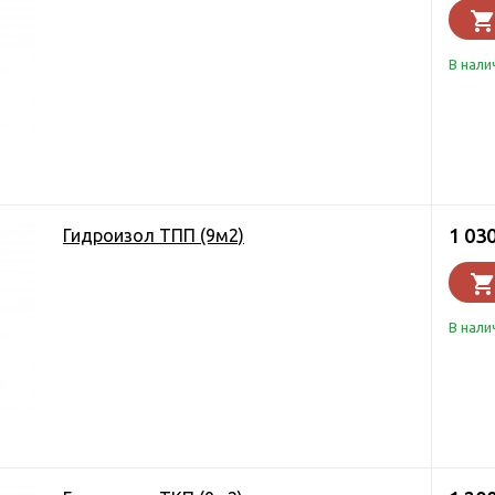
В нали
1 03
Гидроизол ТПП (9м2)
В нали