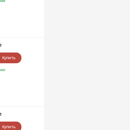
чии
Р
Купить
чии
Р
Купить