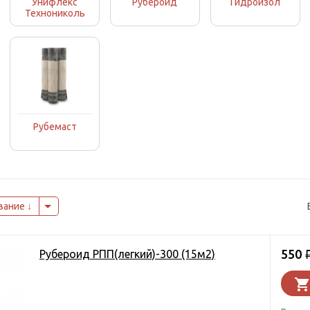
Унифлекс
Рубероид
Гидроизол
Технониколь
Рубемаст
вание
550
Рубероид РПП(легкий)-300 (15м2)