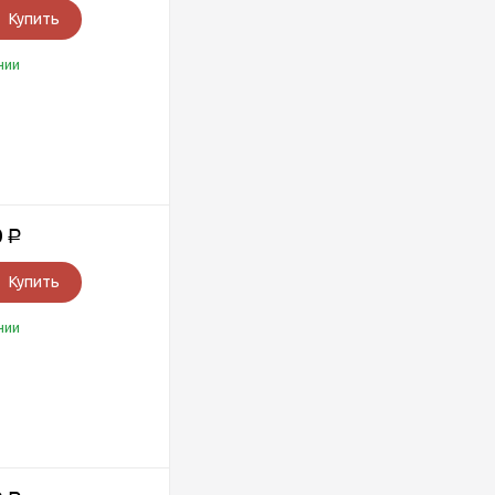
Купить
чии
0
Р
Купить
чии