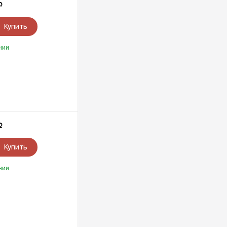
Р
Купить
чии
Р
Купить
чии