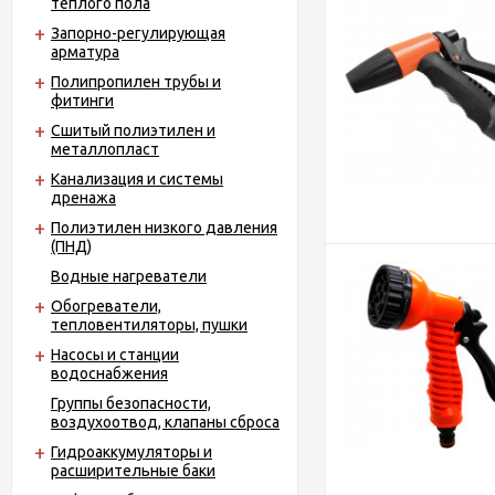
теплого пола
Запорно-регулирующая
арматура
Полипропилен трубы и
фитинги
Сшитый полиэтилен и
металлопласт
Канализация и системы
дренажа
Полиэтилен низкого давления
(ПНД)
Водные нагреватели
Обогреватели,
тепловентиляторы, пушки
Насосы и станции
водоснабжения
Группы безопасности,
воздухоотвод, клапаны сброса
Гидроаккумуляторы и
расширительные баки