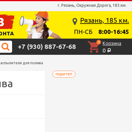
г. Рязань, Окружная Дорога, 185 км.
Рязань, 185 км.
ПН-СБ
8:00-16:45
0
Корзина
+7 (930) 887-67-68
0
Р
аспылители для полива
поритеп
ива