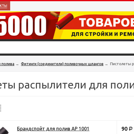
кты
ы полива
→
Фитинги (соединители) поливочных шлангов
→
Пистолеты р
ты распылители для пол
90
Брандспойт для полив AP 1001
Р