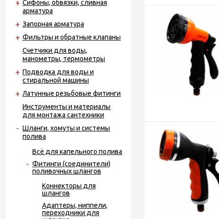
Сифоны, обвязки, сливная
арматура
Запорная арматура
Фильтры и обратные клапаны
Счетчики для воды,
манометры, термометры
Подводка для воды и
стиральной машины
Латунные резьбовые фитинги
Инструменты и материалы
для монтажа сантехники
Шланги, хомуты и системы
полива
Всё для капельного полива
Фитинги (соединители)
поливочных шлангов
Коннекторы для
шлангов
Адаптеры, ниппели,
переходники для