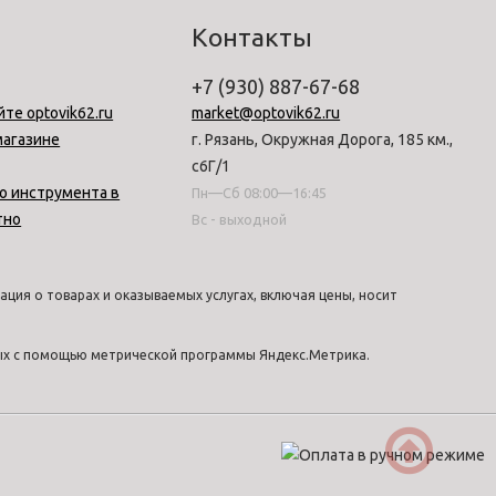
Контакты
+7 (930) 887-67-68
йте optovik62.ru
market@optovik62.ru
магазине
г. Рязань, Окружная Дорога, 185 км.,
с6Г/1
о инструмента в
Пн—Сб 08:00—16:45
тно
Вс - выходной
ция о товарах и оказываемых услугах, включая цены, носит
ных с помощью метрической программы Яндекс.Метрика.