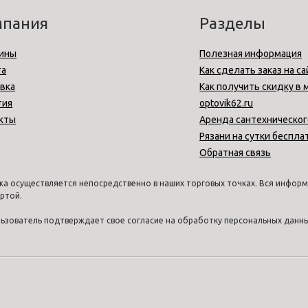
мпания
Разделы
ины
Полезная информация
та
Как сделать заказ на са
вка
Как получить скидку в 
тия
optovik62.ru
кты
Аренда сантехническог
Рязани на сутки беспла
Обратная связь
а осуществляется непосредственно в наших торговых точках. Вся информа
ртой.
ользователь подтверждает свое согласие на обработку персональных дан