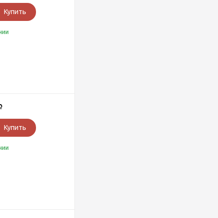
Купить
чии
Р
Купить
чии