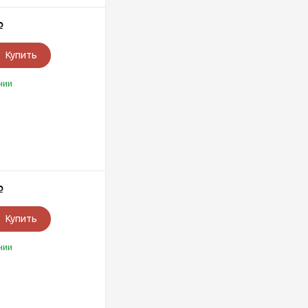
Р
Купить
чии
Р
Купить
чии