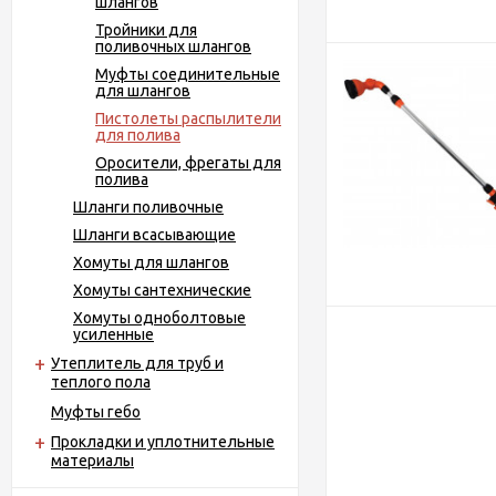
шлангов
Тройники для
поливочных шлангов
Муфты соединительные
для шлангов
Пистолеты распылители
для полива
Оросители, фрегаты для
полива
Шланги поливочные
Шланги всасывающие
Хомуты для шлангов
Хомуты сантехнические
Хомуты одноболтовые
усиленные
Утеплитель для труб и
теплого пола
Муфты гебо
Прокладки и уплотнительные
материалы